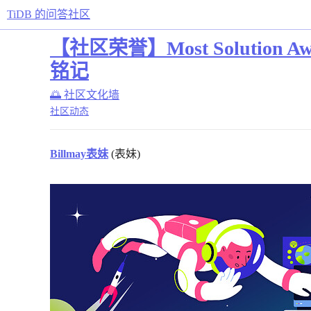
TiDB 的问答社区
【社区荣誉】Most Solutio
铭记
🌅 社区文化墙
社区动态
Billmay表妹
(表妹)