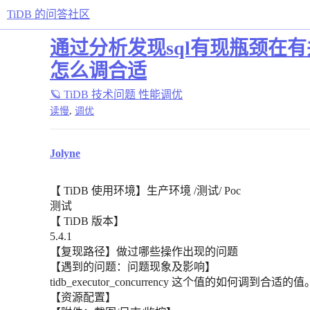
TiDB 的问答社区
通过分析发现sql有现瓶颈在有并发的
怎么调合适
🪐 TiDB 技术问题
性能调优
,
读慢
调优
Jolyne
【 TiDB 使用环境】生产环境 /测试/ Poc
测试
【 TiDB 版本】
5.4.1
【复现路径】做过哪些操作出现的问题
【遇到的问题：问题现象及影响】
tidb_executor_concurrency 这个值的如何调到合适的值
【资源配置】