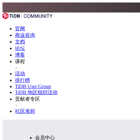
官网
商业咨询
文档
论坛
博客
课程
活动
排行榜
TiDB User Group
TiDB 地区组织活动
贡献者专区
社区准则
会员中心