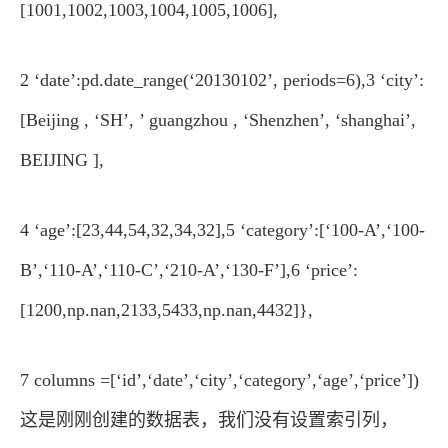
[1001,1002,1003,1004,1005,1006],
2 ‘date’:pd.date_range(‘20130102’, periods=6),3 ‘city’:
[Beijing , ‘SH’, ’ guangzhou , ‘Shenzhen’, ‘shanghai’,
BEIJING ],
4 ‘age’:[23,44,54,32,34,32],5 ‘category’:[‘100-A’,‘100-
B’,‘110-A’,‘110-C’,‘210-A’,‘130-F’],6 ‘price’:
[1200,np.nan,2133,5433,np.nan,4432]},
7 columns =[‘id’,‘date’,‘city’,‘category’,‘age’,‘price’])
这是刚刚创建的数据表，我们没有设置索引列，