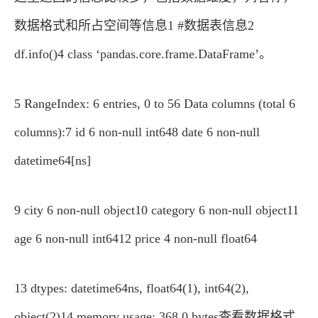
数据格式和所占空间等信息1 #数据表信息2
df.info()4 class ‘pandas.core.frame.DataFrame’。
5 RangeIndex: 6 entries, 0 to 56 Data columns (total 6
columns):7 id 6 non-null int648 date 6 non-null
datetime64[ns]
9 city 6 non-null object10 category 6 non-null object11
age 6 non-null int6412 price 4 non-null float64
13 dtypes: datetime64ns, float64(1), int64(2),
object(2)14 memory usage: 368.0 bytes查看数据格式