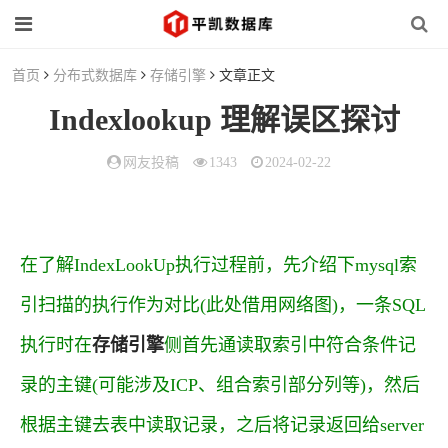
首页
分布式数据库
存储引擎
文章正文
Indexlookup 理解误区探讨
网友投稿
1343
2024-02-22
在了解IndexLookUp执行过程前，先介绍下mysql索
引扫描的执行作为对比(此处借用网络图)，一条SQL
执行时在
存储引擎
侧首先通读取索引中符合条件记
录的主键(可能涉及ICP、组合索引部分列等)，然后
根据主键去表中读取记录，之后将记录返回给server