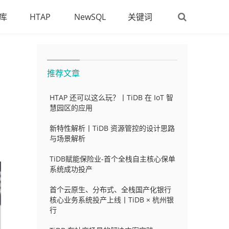
库
HTAP
NewSQL
关键词
推荐文章
HTAP 还可以这么玩？丨TiDB 在 IoT 智
慧园区的应用
新特性解析丨TiDB 资源管控的设计思路
与场景解析
TiDB赋能保险业-首个全栈自主核心保单
系统成功投产
首个云原生、分布式、全栈国产化银行
核心业务系统投产上线丨TiDB × 杭州银
行