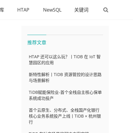
库
HTAP
NewSQL
关键词
推荐文章
HTAP 还可以这么玩？丨TiDB 在 IoT 智
慧园区的应用
新特性解析丨TiDB 资源管控的设计思路
与场景解析
TiDB赋能保险业-首个全栈自主核心保单
移
系统成功投产
首个云原生、分布式、全栈国产化银行
核心业务系统投产上线丨TiDB × 杭州银
行