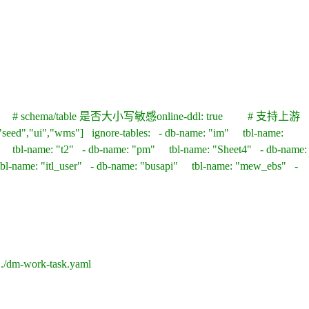
true # schema/table 是否大小写敏感online-ddl: true # 支持上游
,"seed","ui","wms"] ignore-tables: - db-name: "im" tbl-name:
" tbl-name: "t2" - db-name: "pm" tbl-name: "Sheet4" - db-name:
l-name: "itl_user" - db-name: "busapi" tbl-name: "mew_ebs" -
 ./dm-work-task.yaml