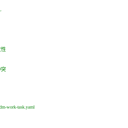
L
致性
冲突
./dm-work-task.yaml