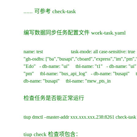
...... 可参考 check-task
编写数据同步任务配置文件 work-task.yaml
name: test task-mode: all case-sensitive: 
"gh-osdbs: ["ba","busapi","cboard","express","im","pm"
"Edo" - db-name: "ui" tbl-name: "t1" - db-name: "ui
"pm" tbl-name: "bus_api_log" - db-name: "busapi" tb
db-name: "busapi" tbl-name: "mew_pts_in
检查任务是否能正常运行
tiup dmctl –master-addr xxx.xxx.xxx.238:8261 check-task
tiup check
检查项包含：