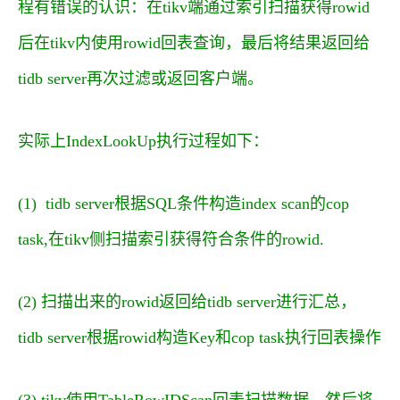
程有错误的认识：在tikv端通过索引扫描获得rowid
后在tikv内使用rowid回表查询，最后将结果返回给
tidb server再次过滤或返回客户端。
实际上IndexLookUp执行过程如下：
(1) tidb server根据SQL条件构造index scan的cop
task,在tikv侧扫描索引获得符合条件的rowid.
(2) 扫描出来的rowid返回给tidb server进行汇总，
tidb server根据rowid构造Key和cop task执行回表操作
(3) tikv使用TableRowIDScan回表扫描数据，然后将