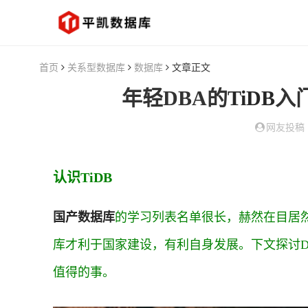
首页
关系型数据库
数据库
文章正文
年轻DBA的
TiDB
入
网友投稿
认识TiDB
国产数据库
的学习列表名单很长，赫然在目居然
库才利于国家建设，有利自身发展。下文探讨DB
值得的事。