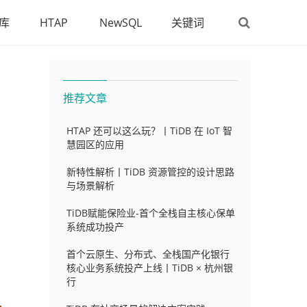
库
HTAP
NewSQL
关键词
推荐文章
HTAP 还可以这么玩？丨TiDB 在 IoT 智
慧园区的应用
新特性解析丨TiDB 资源管控的设计思路
与场景解析
TiDB赋能保险业-首个全栈自主核心保单
系统成功投产
首个云原生、分布式、全栈国产化银行
核心业务系统投产上线丨TiDB × 杭州银
行