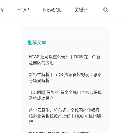
库
HTAP
NewSQL
关键词
推荐文章
HTAP 还可以这么玩？丨TiDB 在 IoT 智
慧园区的应用
新特性解析丨TiDB 资源管控的设计思路
与场景解析
TiDB赋能保险业-首个全栈自主核心保单
系统成功投产
首个云原生、分布式、全栈国产化银行
核心业务系统投产上线丨TiDB × 杭州银
行