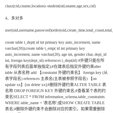
clazz(cid,cname,location)–student(sid,sname,age,sex,cid)
4、多对多
user(uid,username,password)order(oid,create_time,total_count,total
create table t_dept( id int primary key auto_increment, name
varchar(20));create table t_emp( id int primary key
auto_increment, name varchar(20), age int, gender char, dept_id
int, foreign key(dept_id) references t_dept(id) #外键只能在所
有字段列表后面单独指定);#在建表后指定外键约束alter
table 从表名称 add 【constraint 外键约束名】 foreign key (从
表字段名) references 主表名(主表被参照字段名) 【on
update xx】[on delete xx];#删除外键约束ALTER TABLE 表
名称 DROP FOREIGN KEY 外键约束名;#查看某个表的约
束名SELECT * FROM information_schema.table_constraints
WHERE table_name = '表名称';或SHOW CREATE TABLE
表名;#删除外键约束不会删除对应的索引，如果需要删除