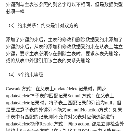
外键列与主表被参照的列名字可以不相同，但是数据类型
必须一样
（3）约束关系：约束是针对双方的
添加了外键约束后，主表的修改和删除数据受约束添加了
外键约束后，从表的添加和修改数据受约束在从表上建立
外键，要求主表必须存在删除主表时，要求从表先删除，
或将从表中外键引用该主表的关系先删除
（4）5个约束等级
Cascade方式：在父表上update/delete记录时，同步
update/delete掉子表的匹配记录Set null方式：在父表上
update/delete记录时，将子表上匹配记录的列设为null，但
是要注意子表的外键列不能为not nullNo action方式：如果
子表中有匹配的记录,则不允许对父表对应候选键进行
update/delete操作Restrict方式：同no action, 都是立即检查外
键约束Set default方式（在可视化工具SQLyog中可能显示