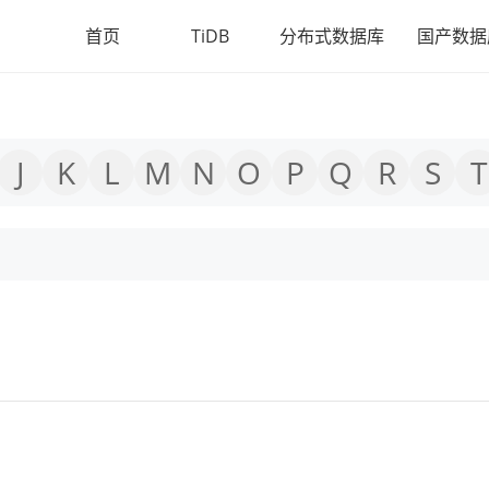
首页
TiDB
分布式数据库
国产数据
J
K
L
M
N
O
P
Q
R
S
T