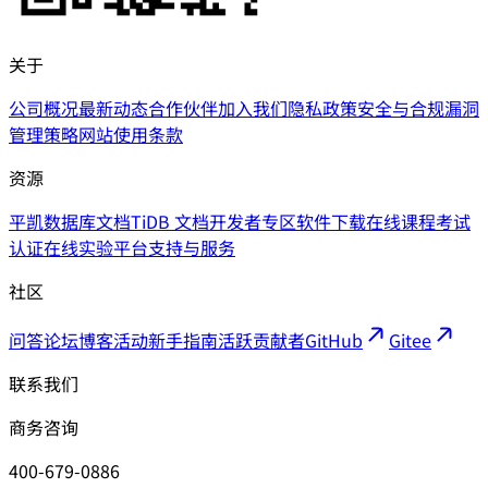
关于
公司概况
最新动态
合作伙伴
加入我们
隐私政策
安全与合规
漏洞
管理策略
网站使用条款
资源
平凯数据库文档
TiDB 文档
开发者专区
软件下载
在线课程
考试
认证
在线实验平台
支持与服务
社区
问答论坛
博客
活动
新手指南
活跃贡献者
GitHub
Gitee
联系我们
商务咨询
400-679-0886