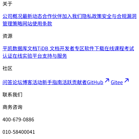
关于
公司概况
最新动态
合作伙伴
加入我们
隐私政策
安全与合规
漏洞
管理策略
网站使用条款
资源
平凯数据库文档
TiDB 文档
开发者专区
软件下载
在线课程
考试
认证
在线实验平台
支持与服务
社区
问答论坛
博客
活动
新手指南
活跃贡献者
GitHub
Gitee
联系我们
商务咨询
400-679-0886
010-58400041