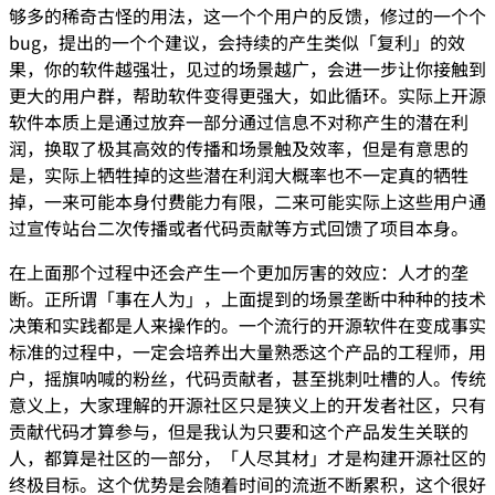
够多的稀奇古怪的用法，这一个个用户的反馈，修过的一个个
bug，提出的一个个建议，会持续的产生类似「复利」的效
果，你的软件越强壮，见过的场景越广，会进一步让你接触到
更大的用户群，帮助软件变得更强大，如此循环。实际上开源
软件本质上是通过放弃一部分通过信息不对称产生的潜在利
润，换取了极其高效的传播和场景触及效率，但是有意思的
是，实际上牺牲掉的这些潜在利润大概率也不一定真的牺牲
掉，一来可能本身付费能力有限，二来可能实际上这些用户通
过宣传站台二次传播或者代码贡献等方式回馈了项目本身。
在上面那个过程中还会产生一个更加厉害的效应：人才的垄
断。正所谓「事在人为」，上面提到的场景垄断中种种的技术
决策和实践都是人来操作的。一个流行的开源软件在变成事实
标准的过程中，一定会培养出大量熟悉这个产品的工程师，用
户，摇旗呐喊的粉丝，代码贡献者，甚至挑刺吐槽的人。传统
意义上，大家理解的开源社区只是狭义上的开发者社区，只有
贡献代码才算参与，但是我认为只要和这个产品发生关联的
人，都算是社区的一部分，「人尽其材」才是构建开源社区的
终极目标。这个优势是会随着时间的流逝不断累积，这个很好