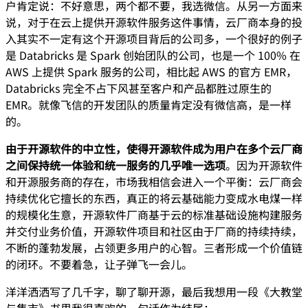
户肯定说：不好意思，两个都不要，我选微信。从另一方面来
说，对于在云上提供开源软件服务这件事情，云厂商本身的投
入其实不一定有这个开源项目背后的公司多，一个很好的例子
是 Databricks 是 Spark 创始团队的公司，也是一个 100% 在
AWS 上提供 Spark 服务的公司，相比起 AWS 的官方 EMR，
Databricks 完全不占下风甚至客户和产品都胜过原生的
EMR。就像飞信的开发团队的质量肯定没有微信高，是一样
的。
由于开源软件的中立性，使得开源软件成为用户在多个云厂商
之间保持统一体验和统一服务的几乎唯一选项
。因为开源软件
和开源服务商的存在，市场我相信会进入一个平衡：云厂商会
持续优化它擅长的东西，真正的将云基础能力变成水电煤一样
的规模化生意，开源软件厂商基于云的标准基础设施构建服务
并交付业务价值，开源软件项目和社区由于厂商的持续持续，
不断的蓬勃发展，占领更多用户的心智。三者形成一个价值链
的闭环。不要着急，让子弹飞一会儿。
洋洋洒洒写了几千字，聊了聊开源，最后我想用一段《大教堂