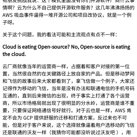
有朋友挑战我说：这个模式里面没有你们开源软件厂商什么事
情啊？云为什么不自己提供开源软件服务？这几年沸沸扬扬的
AWS 吸血事件逼得一堆开源公司和项目改协议，就是一个例
子呀。
关于这个问题，我的看法可能和主流观点有点不一样：
Cloud is eating Open-source? No, Open-source is eating
the cloud.
云厂商就像当年的运营商一样，占据着和客户对接的第一位
置，当然很自然的在关键路径上放自家的产品。但是移动梦网
和飞信的故事后来大家都看到了，拿飞信做一个例子，大家还
记得作为移动的飞信，当年是没有办法和联通电信的手机号码
互通的，直到后来微信的出现，终于事实上打通了各个运营
商，所以市场格局就出现了很明显的分水岭，运营商是谁不重
要，只要保证网络通信号好就行。对于云也是一样，AWS 肯
定不会为 GCP 提供舒服的迁移和打通方案，反过来也不可
能，但是对于客户来说，这个选择就像逼着用户选移动的飞信
还是联通的沃友一样（我猜你可能都没听说过沃友吧 ），用