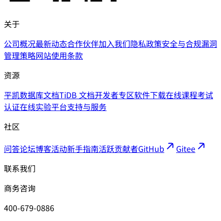
关于
公司概况
最新动态
合作伙伴
加入我们
隐私政策
安全与合规
漏洞
管理策略
网站使用条款
资源
平凯数据库文档
TiDB 文档
开发者专区
软件下载
在线课程
考试
认证
在线实验平台
支持与服务
社区
问答论坛
博客
活动
新手指南
活跃贡献者
GitHub
Gitee
联系我们
商务咨询
400-679-0886