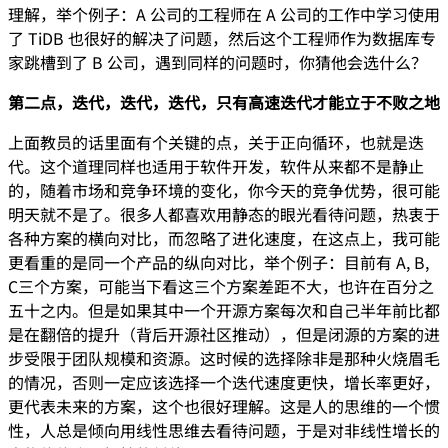
理解，举个例子：A 公司的工程师在 A 公司的工作中学习使用
了 TiDB 也很好的解决了问题，然后这个工程师作为数据库专
家跳槽到了 B 公司，遇到同样的问题时，你猜他会选什么？
第二点，迭代，迭代，迭代，只有高速迭代才能立于不败之地
上面教员的话里面有个关键的点，关于正向循环，也就是迭
代。这个道理同样也适用于软件开发，软件从来都不是静止
的，随着市场和竞争环境的变化，你今天的竞争优势，很可能
明天就不是了。很多人都喜欢用静态的眼光看待问题，热衷于
各种方案的横向对比，而忽略了进化速度，在这点上，我可能
更看重的是同一个产品的纵向对比，举个例子：目前有 A, B,
C三个方案，可能当下看这三个方案差距不大，也许在百分之
五十之内。但是如果其中一个开源方案每次和自己半年前比都
是在翻倍的提升（背后开源社区推动），但是闭源的方案的进
步受限于团队规模和资源。这时候的选择除非是那种火烧眉毛
的情况，否则一定应该选择一个迭代速度更快，增长率更好，
更代表未来的方案，这个也很好理解。这是人的思维的一个惯
性，人总是倾向用线性思维去看待问题，于是对非线性增长的