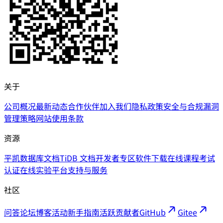
关于
公司概况
最新动态
合作伙伴
加入我们
隐私政策
安全与合规
漏洞
管理策略
网站使用条款
资源
平凯数据库文档
TiDB 文档
开发者专区
软件下载
在线课程
考试
认证
在线实验平台
支持与服务
社区
问答论坛
博客
活动
新手指南
活跃贡献者
GitHub
Gitee