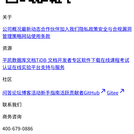
关于
公司概况
最新动态
合作伙伴
加入我们
隐私政策
安全与合规
漏洞
管理策略
网站使用条款
资源
平凯数据库文档
TiDB 文档
开发者专区
软件下载
在线课程
考试
认证
在线实验平台
支持与服务
社区
问答论坛
博客
活动
新手指南
活跃贡献者
GitHub
Gitee
联系我们
商务咨询
400-679-0886