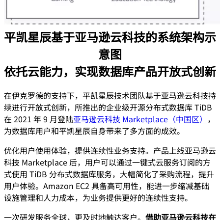
平凯星辰基于亚马逊云科技的系统架构示
意图
依托云能力，实现数据库产品开放式创新
​在伊克罗德的支持下，平凯星辰技术团队基于亚马逊云科技持
续进行开放式创新，所推出的企业级开源分布式数据库 TiDB
在 2021 年 9 月登陆
亚马逊云科技 Marketplace（中国区）
，
为数据库用户和平凯星辰自身带来了多方面的成效。
优化用户使用体验，提供连续性业务支持。产品上线亚马逊云
科技 Marketplace 后，用户可以通过一键式云服务订阅的方
式使用 TiDB 分布式数据库服务，大幅简化了采购流程，提升
用户体验。Amazon EC2 具备高可用性，能进一步缩减基础
设施管理和人力成本，为业务提供更好的连续性支持。
一次研发服务全球，更及时地触达客户。
借助亚马逊云科技在