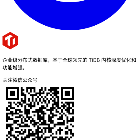
企业级分布式数据库，基于全球领先的 TiDB 内核深度优化和
功能增强。
关注微信公众号