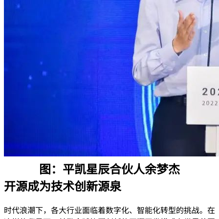
图：平凯星辰合伙人余梦杰
开源成为技术创新源泉
时代浪潮下，各大行业面临着数字化、智能化转型的挑战。在