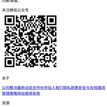
功能增强。
关注微信公众号
关于
公司概况
最新动态
合作伙伴
加入我们
隐私政策
安全与合规
漏洞
管理策略
网站使用条款
资源