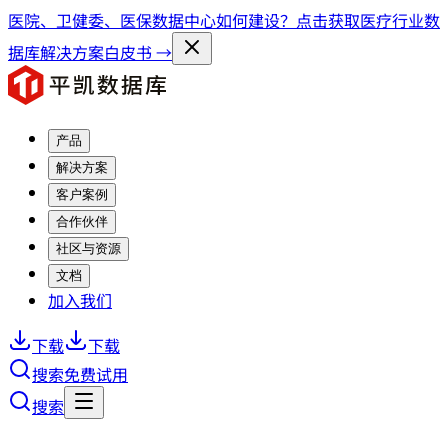
医院、卫健委、医保数据中心如何建设？点击获取医疗行业数
据库解决方案白皮书 →
产品
解决方案
客户案例
合作伙伴
社区与资源
文档
加入我们
下载
下载
搜索
免费试用
搜索