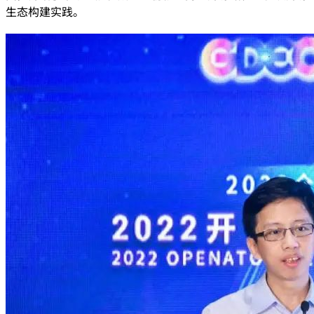
生态构建实践。