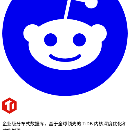
企业级分布式数据库，基于全球领先的 TiDB 内核深度优化和