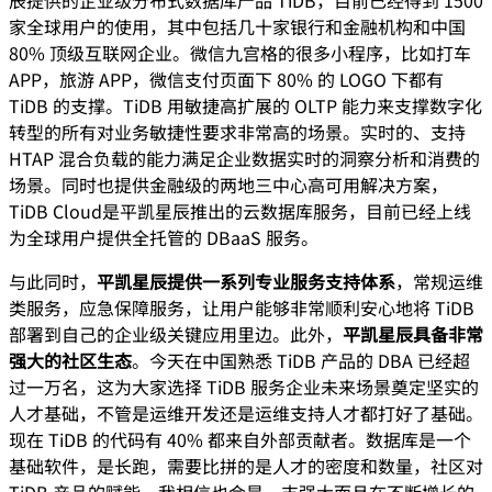
辰提供的企业级分布式数据库产品 TiDB，目前已经得到 1500
家全球用户的使用，其中包括几十家银行和金融机构和中国
80% 顶级互联网企业。微信九宫格的很多小程序，比如打车
APP，旅游 APP，微信支付页面下 80% 的 LOGO 下都有
TiDB 的支撑。TiDB 用敏捷高扩展的 OLTP 能力来支撑数字化
转型的所有对业务敏捷性要求非常高的场景。实时的、支持
HTAP 混合负载的能力满足企业数据实时的洞察分析和消费的
场景。同时也提供金融级的两地三中心高可用解决方案，
TiDB Cloud是平凯星辰推出的云数据库服务，目前已经上线
为全球用户提供全托管的 DBaaS 服务。
与此同时，
平凯星辰提供一系列专业服务支持体系
，常规运维
类服务，应急保障服务，让用户能够非常顺利安心地将 TiDB
部署到自己的企业级关键应用里边。此外，
平凯星辰具备非常
强大的社区生态
。今天在中国熟悉 TiDB 产品的 DBA 已经超
过一万名，这为大家选择 TiDB 服务企业未来场景奠定坚实的
人才基础，不管是运维开发还是运维支持人才都打好了基础。
现在 TiDB 的代码有 40% 都来自外部贡献者。数据库是一个
基础软件，是长跑，需要比拼的是人才的密度和数量，社区对