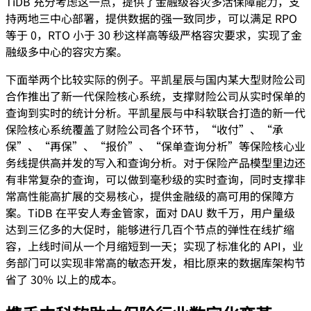
TiDB 充分考虑这一点，提供了金融级容灾多活保障能力，支
持两地三中心部署，提供数据的强一致同步，可以满足 RPO
等于 0，RTO 小于 30 秒这样高等级严格容灾要求，实现了金
融级多中心的容灾方案。
下面举两个比较实际的例子。平凯星辰与国内某大型财险公司
合作推出了新一代保险核心系统，支撑财险公司从实时保单的
查询到实时的统计分析。平凯星辰与中科软联合打造的新一代
保险核心系统覆盖了财险公司各个环节，“收付”、“承
保”、“再保”、“报价”、“保单查询分析”等保险核心业
务线提供高并发的写入和查询分析。对于保险产品模型里边还
有非常复杂的查询，可以做到毫秒级的实时查询，同时支撑非
常高性能高扩展的交易核心，提供金融级的高可用的保障方
案。TiDB 在平安人寿金管家，面对 DAU 数千万，用户量级
达到三亿多的大促时，能够进行几百个节点的弹性在线扩缩
容，上线时间从一个月缩短到一天；实现了标准化的 API，业
务部门可以实现非常高的敏态开发，相比原来的数据库架构节
省了 30% 以上的成本。