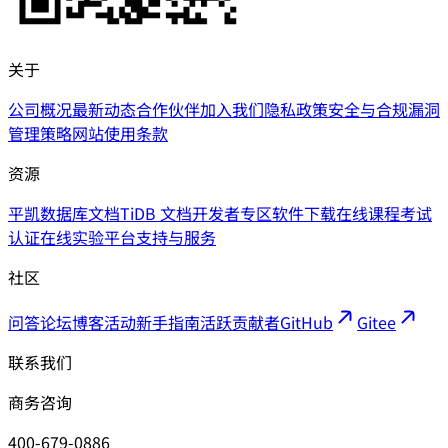
关于
公司概况
最新动态
合作伙伴
加入我们
隐私政策
安全与合规
漏洞
管理策略
网站使用条款
资源
平凯数据库文档
TiDB 文档
开发者专区
软件下载
在线课程
考试
认证
在线实验平台
支持与服务
社区
问答论坛
博客
活动
新手指南
活跃贡献者
GitHub
Gitee
联系我们
商务咨询
400-679-0886