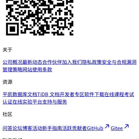
关于
公司概况
最新动态
合作伙伴
加入我们
隐私政策
安全与合规
漏洞
管理策略
网站使用条款
资源
平凯数据库文档
TiDB 文档
开发者专区
软件下载
在线课程
考试
认证
在线实验平台
支持与服务
社区
问答论坛
博客
活动
新手指南
活跃贡献者
GitHub
Gitee