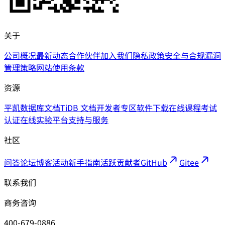
关于
公司概况
最新动态
合作伙伴
加入我们
隐私政策
安全与合规
漏洞
管理策略
网站使用条款
资源
平凯数据库文档
TiDB 文档
开发者专区
软件下载
在线课程
考试
认证
在线实验平台
支持与服务
社区
问答论坛
博客
活动
新手指南
活跃贡献者
GitHub
Gitee
联系我们
商务咨询
400-679-0886