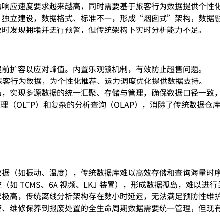
的响应速度要求越来越高，同时需要基于旅客行为数据提供个性
）独立建设，数据格式、标准不一，形成“烟囱式”架构，数据
及时发现拥堵并进行预警，但传统架构下实时分析能力不足。
提前扩容以应对峰值。内置乐观锁机制，有效防止超售问题。
据与旅客行为数据，为个性化推荐、运力调度优化提供数据支持。
岛，实现多源数据的统一汇聚、存储与管理，确保数据口径一致
处理（OLTP）和复杂的分析查询（OLAP），消除了传统数据仓
数据（如振动、温度），传统数据库难以高效存储和查询海量时
如 TCMS、6A 视频、LKJ 装置），形成数据孤岛，难以进
求极高，传统离线分析架构存在数小时延迟，无法满足预防性维
警、维修保养到报废处置的全生命周期数据需要统一管理，但现