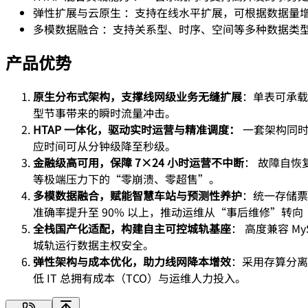
弹性扩展与云原生 ：支持在线水平扩展，可根据数据量
多模数据融合 ：支持关系型、时序、空间等多种数据类
产品优势
原生分布式架构，支撑线网级业务无缝扩展
：单表可承载
型节事带来的瞬时流量冲击。
HTAP 一体化，驱动实时运营与精准调度：
一套架构同时
应时间可从分钟级降至秒级。
金融级高可用，保障 7×24 小时运营不中断
： 故障自恢
等极端压力下的“零崩溃、零超售”。
多模数据融合，赋能智慧车站与预测性养护
：统一存储票
准确率提升至 90% 以上，推动运维从“事后维修”转
全栈国产化适配，构建自主可控城轨基座
： 高度兼容 
城轨运行数据主权安全。
弹性架构与成本优化，助力线网降本增效
：采用存算分离
低 IT 总拥有成本（TCO）与运维人力投入。