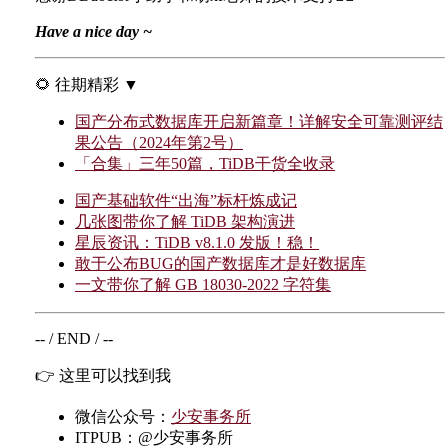
Have a nice day ~
🌻 往期精彩 ▼
国产分布式数据库开启新篇章！详解安全可靠测评结
果公告（2024年第2号）
「合集」三年50篇，TiDB干货全收录
国产基础软件“出海”标杆炼成记
几张图带你了解 TiDB 架构演进
星辰资讯：TiDB v8.1.0 发版！稳！
敢于公布BUG的国产数据库才是好数据库
一文带你了解 GB 18030-2022 字符集
-- / END / --
👉 这里可以找到我
微信公众号：
少安事务所
ITPUB：@少安事务所