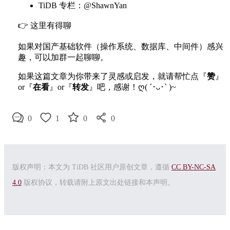
TiDB 专栏：@ShawnYan
👉 这里有得聊
如果对国产基础软件（操作系统、数据库、中间件）感兴
趣，可以加群一起聊聊。
如果这篇文章为你带来了灵感或启发，就请帮忙点『
赞
』
or『
在看
』or『
转发
』吧，感谢！ღ( ´･ᴗ･` )~
0
1
0
0
版权声明：本文为 TiDB 社区用户原创文章，遵循
CC BY-NC-SA
4.0
版权协议，转载请附上原文出处链接和本声明。