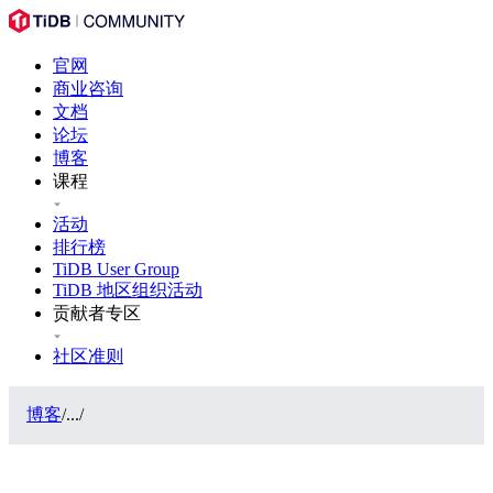
官网
商业咨询
文档
论坛
博客
课程
活动
排行榜
TiDB User Group
TiDB 地区组织活动
贡献者专区
社区准则
博客
/
...
/