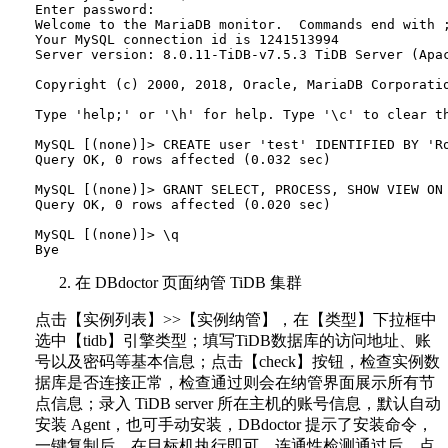
Enter password:

Welcome to the MariaDB monitor.  Commands end with ;
Your MySQL connection id is 1241513994

Server version: 8.0.11-TiDB-v7.5.3 TiDB Server (Apac
Copyright (c) 2000, 2018, Oracle, MariaDB Corporatio
Type 'help;' or '\h' for help. Type '\c' to clear th
MySQL [(none)]> CREATE user 'test' IDENTIFIED BY 'Ro
Query OK, 0 rows affected (0.032 sec)

MySQL [(none)]> GRANT SELECT, PROCESS, SHOW VIEW ON 
Query OK, 0 rows affected (0.020 sec)

MySQL [(none)]> \q

在 DBdoctor 页面纳管 TiDB 集群
点击【实例列表】>>【实例纳管】，在【类型】下拉框中
选中【tidb】引擎类型；填写TiDB数据库的访问地址、账
号以及密码等基本信息；点击【check】按钮，检查实例数
据库是否连接正常，检查通过则会在纳管界面展示所有节
点信息；录入 TiDB server 所在主机的账号信息，默认自动
安装 Agent，也可手动安装，DBdoctor 提示了安装命令，
一键复制后，在目标机执行即可。连通性检测通过后，点