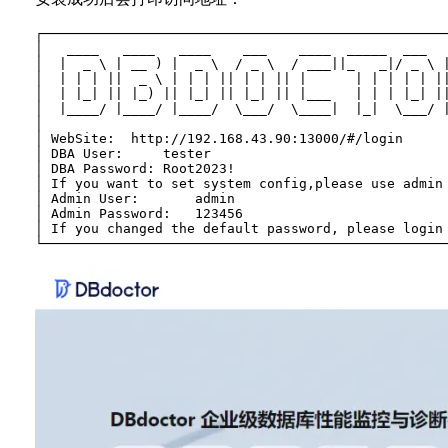
┌───────────────────────────────────────────────────
│   ____   ____   ____    ___    ____  _____  ___   
│  |  _ \ | __ ) |  _ \  / _ \  / ___||_   _|/ _ \ |
│  | | | ||  _ \ | | | || | | || |      | | | | | ||
│  | |_| || |_) || |_| || |_| || |___   | | | |_| ||
│  |____/ |____/ |____/  \___/  \____|  |_|  \___/ |
│                                                   
│ WebSite:  http://192.168.43.90:13000/#/login      
│ DBA User:     tester                              
│ DBA Password: Root2023!                           
│ If you want to set system config,please use admin 
│ Admin User:       admin                           
│ Admin Password:   123456                          
│ If you changed the default password, please login 