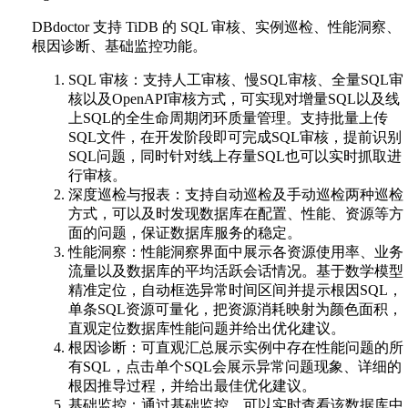
DBdoctor 支持 TiDB 的 SQL 审核、实例巡检、性能洞察、
根因诊断、基础监控功能。
SQL 审核：支持人工审核、慢SQL审核、全量SQL审
核以及OpenAPI审核方式，可实现对增量SQL以及线
上SQL的全生命周期闭环质量管理。支持批量上传
SQL文件，在开发阶段即可完成SQL审核，提前识别
SQL问题，同时针对线上存量SQL也可以实时抓取进
行审核。
深度巡检与报表：支持自动巡检及手动巡检两种巡检
方式，可以及时发现数据库在配置、性能、资源等方
面的问题，保证数据库服务的稳定。
性能洞察：性能洞察界面中展示各资源使用率、业务
流量以及数据库的平均活跃会话情况。基于数学模型
精准定位，自动框选异常时间区间并提示根因SQL，
单条SQL资源可量化，把资源消耗映射为颜色面积，
直观定位数据库性能问题并给出优化建议。
根因诊断：可直观汇总展示实例中存在性能问题的所
有SQL，点击单个SQL会展示异常问题现象、详细的
根因推导过程，并给出最佳优化建议。
基础监控：通过基础监控，可以实时查看该数据库中