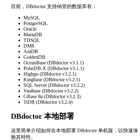
目前，DBdoctor 支持纳管的数据库有：
MySQL
PostgreSQL
Oracle
MariaDB
TDSQL
DM8
AntDB
GoldenDB
OceanBase (DBdoctor v3.1.1)
PolarDB-X (DBdoctor v3.1.1)
Highgo (DBdoctor v3.2.1)
Kingbase (DBdoctor v3.2.1)
SQL Server (DBdoctor v3.2.2)
Vastbase (DBdoctor v3.2.2)
GBase 8a (DBdoctor v3.2.3)
TiDB (DBdoctor v3.2.4)
DBdoctor 本地部署
这里简单介绍如何在本地部署 DBdoctor 单机版，以快速体
验其特性。