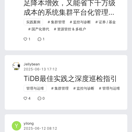
足降本增效，又能省下千万级
成本的系统集群平台化管理国
产数据库？
实践案例
集群管理
监控与诊断
证券 / 基金
国产化替代
资源管控 & 多租户
1
1
Jellybean
2025-06-13 17:12
TiDB最佳实践之深度巡检指引
管理与运维
集群管理
监控与诊断
管理与运维
4
0
yilong
2025-06-12 08:12