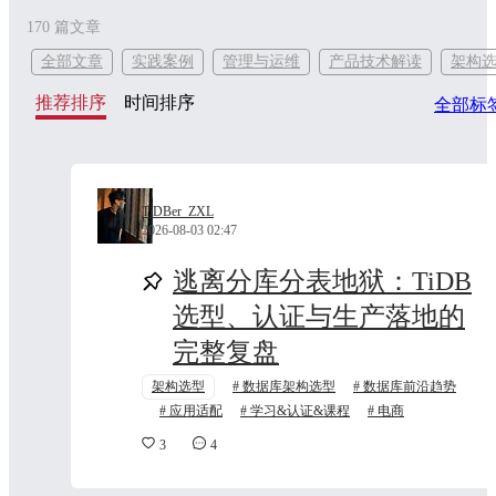
170
篇文章
全部文章
实践案例
管理与运维
产品技术解读
架构
推荐排序
时间排序
全部标
TiDBer_ZXL
2026-08-03 02:47
逃离分库分表地狱：TiDB
选型、认证与生产落地的
完整复盘
架构选型
数据库架构选型
数据库前沿趋势
应用适配
学习&认证&课程
电商
3
4