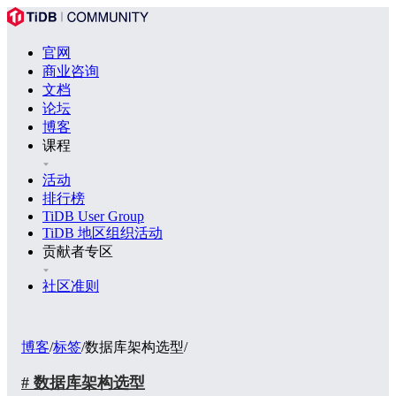
官网
商业咨询
文档
论坛
博客
课程
活动
排行榜
TiDB User Group
TiDB 地区组织活动
贡献者专区
社区准则
博客
/
标签
/
数据库架构选型
/
# 数据库架构选型