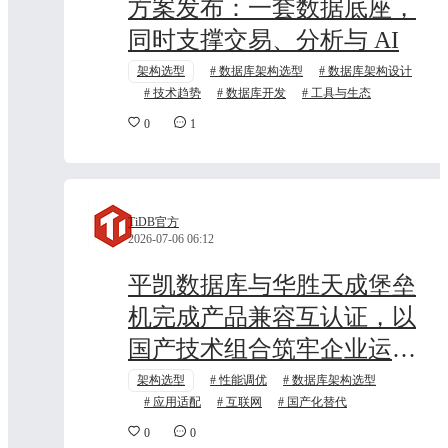
方案发布：一套数据底座，
同时支撑交易、分析与 AI
架构选型
数据库架构选型
数据库架构设计
技术趋势
数据库开发
工具与生态
0
1
TiDB官方
2026-07-06 06:12
平凯数据库与华胜天成堡垒
机完成产品兼容互认证，以
国产技术组合筑牢企业运维
安全防线
架构选型
性能调优
数据库架构选型
应用适配
互联网
国产化替代
0
0