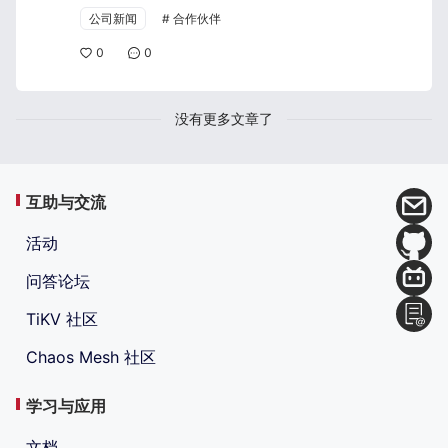
公司新闻
合作伙伴
0
0
没有更多文章了
互助与交流
活动
问答论坛
TiKV 社区
Chaos Mesh 社区
学习与应用
文档