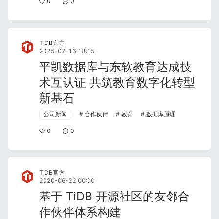
0
0
TiDB官方
2025-07-16 18:15
平凯数据库与东软教育达成技
术互认证 共筑教育数字化转型
新基石
公司新闻
合作伙伴
教育
数据库原理
0
0
TiDB官方
2020-06-22 00:00
基于 TiDB 开源社区的友邻合
作伙伴体系构建