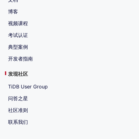
博客
视频课程
考试认证
典型案例
开发者指南
发现社区
TiDB User Group
问答之星
社区准则
联系我们