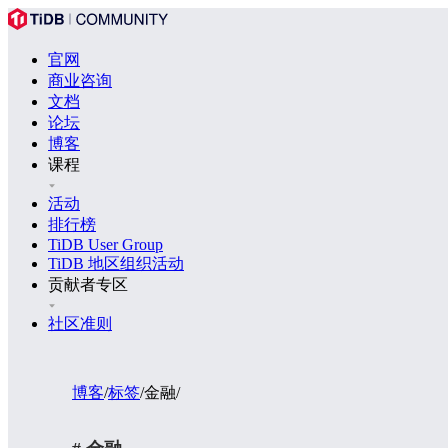
官网
商业咨询
文档
论坛
博客
课程
活动
排行榜
TiDB User Group
TiDB 地区组织活动
贡献者专区
社区准则
博客
/
标签
/
金融
/