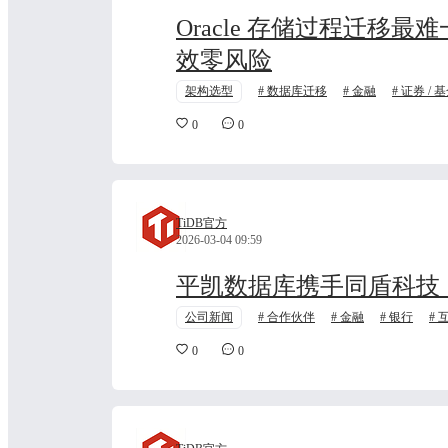
Oracle 存储过程迁移最
效零风险
架构选型
数据库迁移
金融
证券 / 
0
0
TiDB官方
2026-03-04 09:59
平凯数据库携手同盾科技
公司新闻
合作伙伴
金融
银行
0
0