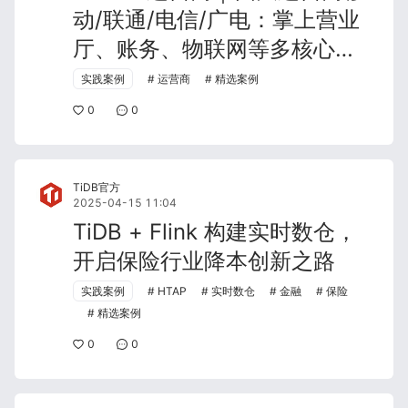
动/联通/电信/广电：掌上营业
厅、账务、物联网等多核心业
务场景的实战应用案例
实践案例
运营商
精选案例
0
0
TiDB官方
2025-04-15 11:04
TiDB + Flink 构建实时数仓，
开启保险行业降本创新之路
实践案例
HTAP
实时数仓
金融
保险
精选案例
0
0