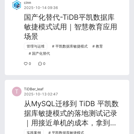
cinn
2025-10-14 09:36
国产化替代-TiDB平凯数据库
敏捷模式试用｜智慧教育应用
场景
管理与运维
平凯数据库敏捷模式
教育
国产化替代
0
0
TiDBer_leaf
2025-10-13 02:47
从MySQL迁移到 TiDB 平凯数
据库敏捷模式的落地测试记录
｜用接近单机的成本，拿到了
分布式的全套能力
实践案例
平凯数据库敏捷模式