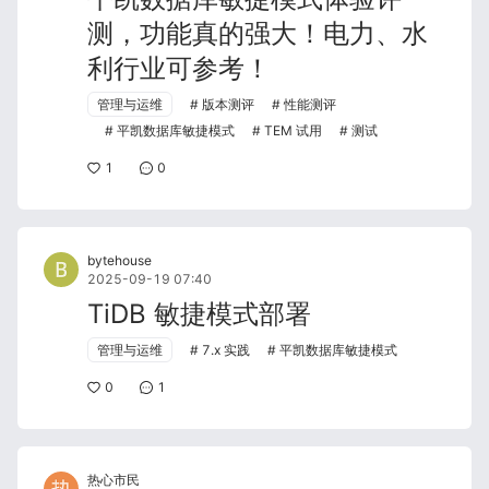
测，功能真的强大！电力、水
利行业可参考！
管理与运维
版本测评
性能测评
平凯数据库敏捷模式
TEM 试用
测试
1
0
bytehouse
2025-09-19 07:40
TiDB 敏捷模式部署
管理与运维
7.x 实践
平凯数据库敏捷模式
0
1
热心市民