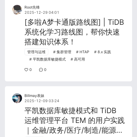
Root先锋
2025-12-29 04:01
[多啦A梦卡通版路线图] | TiDB
系统化学习路线图，帮你快速
搭建知识体系！
管理与运维
集群管理
HTAP
8.x 实践
平凯数据库敏捷模式
高可用
0
0
Billmay表妹
2025-12-09 03:24
平凯数据库敏捷模式和 TiDB
运维管理平台 TEM 的用户实践
｜金融/政务/医疗/制造/能源/