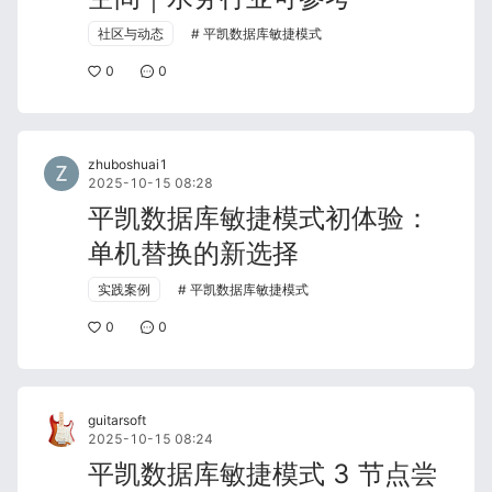
社区与动态
平凯数据库敏捷模式
0
0
zhuboshuai1
2025-10-15 08:28
平凯数据库敏捷模式初体验：
单机替换的新选择
实践案例
平凯数据库敏捷模式
0
0
guitarsoft
2025-10-15 08:24
平凯数据库敏捷模式 3 节点尝