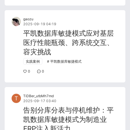
gaozu
2025-09-19 04:19
平凯数据库敏捷模式应对基层
医疗性能瓶颈、跨系统交互、
容灾挑战
实践案例
平凯数据库敏捷模式
0
0
TiDBer_utbMh7md
2025-09-17 03:40
告别分库分表与停机维护：平
凯数据库敏捷模式为制造业
ERP注入新活力