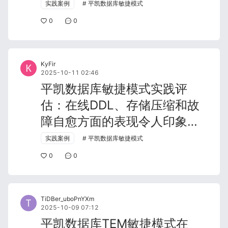
实践案例
平凯数据库敏捷模式
0
0
KyFir
2025-10-11 02:46
平凯数据库敏捷模式实践评
估：在线DDL、存储压缩和故
障自愈方面的表现令人印象深
刻
实践案例
平凯数据库敏捷模式
0
0
TiDBer_uboPnYXm
2025-10-09 07:12
平凯数据库TEM敏捷模式在