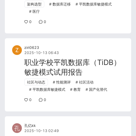
架构选型
数据库迁移
平凯数据库敏捷模式
医疗
0
0
ziri0623
2025-10-13 06:43
职业学校平凯数据库（TiDB）
敏捷模式试用报告
社区与动态
性能测评
社区活动
平凯数据库敏捷模式
教育
国产化替代
0
0
孔亿kk
2025-10-13 02:49