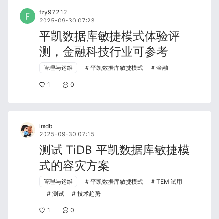
fzy97212
2025-09-30 07:23
平凯数据库敏捷模式体验评
测，金融科技行业可参考
管理与运维
平凯数据库敏捷模式
金融
1
0
lmdb
2025-09-30 07:15
测试 TiDB 平凯数据库敏捷模
式的容灾方案
管理与运维
平凯数据库敏捷模式
TEM 试用
测试
技术趋势
1
0