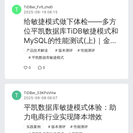
TiDBer_FvfLzhd0
2025-09-19 06:15
给敏捷模式做下体检——多方
位平凯数据库TiDB敏捷模式和
MySQL的性能测试(上)｜金融
行业可参考
产品技术解读
版本测评
性能测评
平凯数据库敏捷模式
0
0
TiDBer_33KPxVHw
2025-09-08 06:07
平凯数据库敏捷模式体验：助
力电商行业实现降本增效
实践案例
版本测评
性能测评