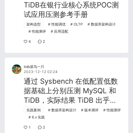
TiDB在银行业核心系统POC测
试应用压测参考手册
架构选型
性能调优
OLTP
数据库架构设计
性能测评
应用适配
4
2
tidb菜鸟一只
2023-12-12 02:24
通过 Sysbench 在低配置低数
据基础上分别压测 MySQL 和
TiDB，实际结果 TiDB 出乎我
的想象。
实践案例
数据库架构设计
版本测评
性能测评
6.x 实践
1
2