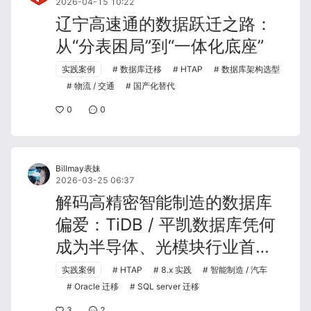
2026-04-15 10:22
辽宁高速通的数据跃迁之路：
从“分表困局”到“一体化底座”
实践案例
数据库迁移
HTAP
数据库架构选型
物流 / 交通
国产化替代
0
0
Billmay表妹
2026-03-25 06:37
解码高精密智能制造的数据库
偏爱：TiDB / 平凯数据库凭何
成为半导体、光模块行业首
选？
实践案例
HTAP
8.x 实践
智能制造 / 汽车
Oracle 迁移
SQL server 迁移
3
2