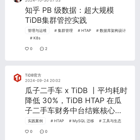
2024-10-30 07:53
知乎 PB 级数据：超大规模
TiDB集群管控实践
管理与运维
集群管理
HTAP
数据库架构设计
K8s
0
2
TiDB官方
2024-09-24 20:02
瓜子二手车 x TiDB 丨平均耗时
降低 30%，TiDB HTAP 在瓜
子二手车财务中台结账核心系
统的深度实践
实践案例
HTAP
MySQL 迁移
工具与生态
0
0