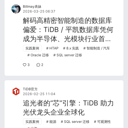
Billmay表妹
2026-03-25 06:37
解码高精密智能制造的数据库
偏爱：TiDB / 平凯数据库凭何
成为半导体、光模块行业首
选？
实践案例
HTAP
8.x 实践
智能制造 / 汽车
Oracle 迁移
SQL server 迁移
3
2
TiDB官方
2026-02-25 11:04
追光者的“芯”引擎：TiDB 助力
光伏龙头企业全球化
实践案例
能源
SQL server 迁移
可观测性