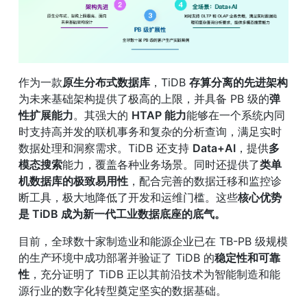
作为一款
原生分布式数据库
，TiDB 
存算分离的先进架构
为未来基础架构提供了极高的上限，并具备 PB 级的
弹
性扩展能力
。其强大的 
HTAP 能力
能够在一个系统内同
时支持高并发的联机事务和复杂的分析查询，满足实时
数据处理和洞察需求。TiDB 还支持 
Data+AI
，提供
多
模态搜索
能力，覆盖各种业务场景。同时还提供了
类单
机数据库的极致易用性
，配合完善的数据迁移和监控诊
断工具，极大地降低了开发和运维门槛。这些
核心优势
是 TiDB 成为新一代工业数据底座的底气。
目前，全球数十家制造业和能源企业已在 TB-PB 级规模
的生产环境中成功部署并验证了 TiDB 的
稳定性和可靠
性
，充分证明了 TiDB 正以其前沿技术为智能制造和能
源行业的数字化转型奠定坚实的数据基础。