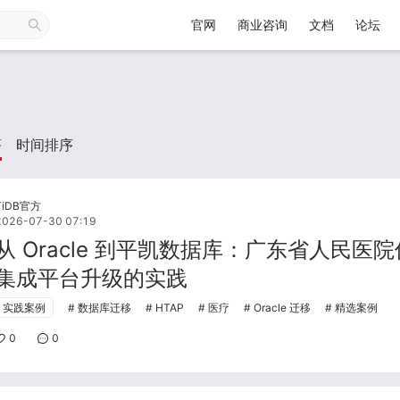
官网
商业咨询
文档
论坛
序
时间排序
TiDB官方
2026-07-30 07:19
从 Oracle 到平凯数据库：广东省人民医
集成平台升级的实践
实践案例
数据库迁移
HTAP
医疗
Oracle 迁移
精选案例
0
0