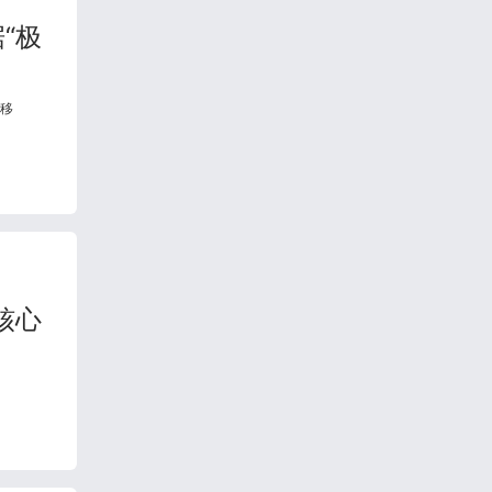
“极
迁移
移核心