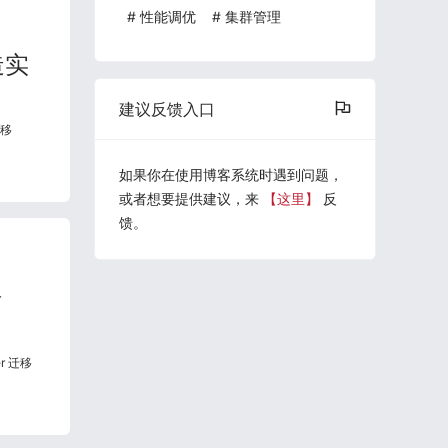
#
性能调优
#
集群管理
造实
建议反馈入口
迁移
如果你在使用博客系统时遇到问题，
或者想要提供建议，来
【这里】
反
馈。
据
er 迁移