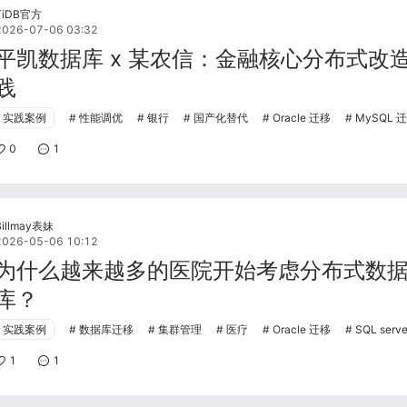
TiDB官方
2026-07-06 03:32
平凯数据库 x 某农信：金融核心分布式改
践
实践案例
性能调优
银行
国产化替代
Oracle 迁移
MySQL 
0
1
Billmay表妹
2026-05-06 10:12
为什么越来越多的医院开始考虑分布式数
库？
实践案例
数据库迁移
集群管理
医疗
Oracle 迁移
SQL serv
1
1