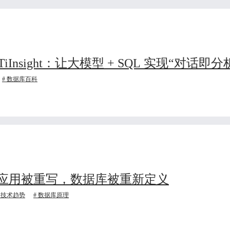
TiInsight：让大模型 + SQL 实现“对话即分
数据库百科
AI 应用被重写，数据库被重新定义
技术趋势
数据库原理