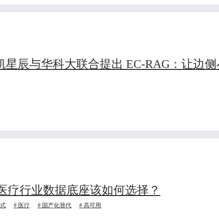
6！平凯星辰与华科大联合提出 EC-RAG：
医疗行业数据底座该如何选择？
式
医疗
国产化替代
高可用