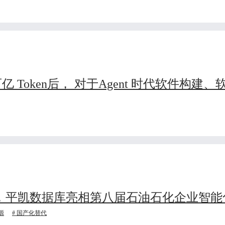
亿 Token后， 对于Agent 时代软件构
产力，平凯数据库亮相第八届石油石化企业智
源
国产化替代