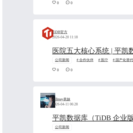
0
0
TiDB官方
2026-04-20 11:18
医院五大核心系统 | 平
公司新闻
合作伙伴
医疗
国产化替
0
0
Billmay表妹
2026-04-11 06:28
平凯数据库（TiDB 企业版）
公司新闻