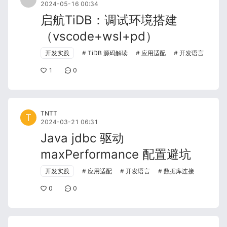
2024-05-16 00:34
启航TiDB：调试环境搭建
（vscode+wsl+pd）
开发实践
TiDB 源码解读
应用适配
开发语言
1
0
TNTT
2024-03-21 06:31
Java jdbc 驱动
maxPerformance 配置避坑
开发实践
应用适配
开发语言
数据库连接
0
0