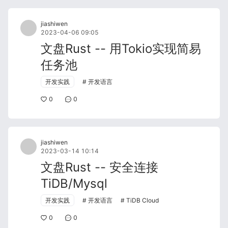
jiashiwen
2023-04-06 09:05
文盘Rust -- 用Tokio实现简易
任务池
开发实践
开发语言
0
0
jiashiwen
2023-03-14 10:14
文盘Rust -- 安全连接
TiDB/Mysql
开发实践
开发语言
TiDB Cloud
0
0