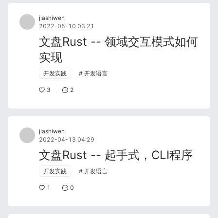
jiashiwen
2022-05-10 03:21
文盘Rust -- 领域交互模式如何
实现
开发实践
开发语言
3
2
jiashiwen
2022-04-13 04:29
文盘Rust -- 起手式，CLI程序
开发实践
开发语言
1
0