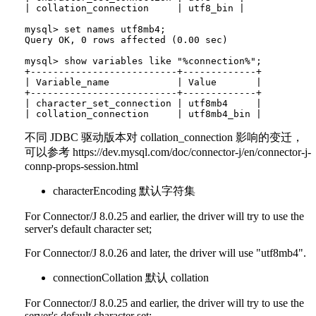
| collation_connection     | utf8_bin |

mysql> set names utf8mb4;

Query OK, 0 rows affected (0.00 sec)

mysql> show variables like "%connection%";

+--------------------------+-------------+

| Variable_name            | Value       |

+--------------------------+-------------+

| character_set_connection | utf8mb4     |

不同 JDBC 驱动版本对 collation_connection 影响的变迁，
可以参考 https://dev.mysql.com/doc/connector-j/en/connector-j-
connp-props-session.html
characterEncoding 默认字符集
For Connector/J 8.0.25 and earlier, the driver will try to use the
server's default character set;
For Connector/J 8.0.26 and later, the driver will use "utf8mb4".
connectionCollation 默认 collation
For Connector/J 8.0.25 and earlier, the driver will try to use the
server's default character set;