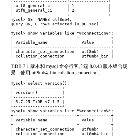
+----------------------+----------------+

| utf8_general_ci      | 1              |

| utf8_general_ci      | 2              |

+----------------------+----------------+

mysql> SET NAMES utf8mb4;

Query OK, 0 rows affected (0.00 sec)

mysql> show variables like "%connection%";

+--------------------------+-------------+

| Variable_name            | Value       |

+--------------------------+-------------+

| character_set_connection | utf8mb4     |

TiDB 7.1 版本和 mysql 命令行客户端 8.0.43 版本组合场
景，使用 utf8mb4_bin collation_connection。
mysql> select version();

+--------------------+

| version()          |

+--------------------+

| 5.7.25-TiDB-v7.1.5 |

+--------------------+

mysql> show variables like "%connection%";

+--------------------------+-------------+

| Variable_name            | Value       |

+--------------------------+-------------+

| character_set_connection | utf8mb4     |
