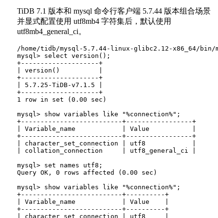
TiDB 7.1 版本和 mysql 命令行客户端 5.7.44 版本组合场景
并显式配置使用 utf8mb4 字符集后，默认使用
utf8mb4_general_ci。
/home/tidb/mysql-5.7.44-linux-glibc2.12-x86_64/bin/m
mysql> select version();

+--------------------+

| version()          |

+--------------------+

| 5.7.25-TiDB-v7.1.5 |

+--------------------+

1 row in set (0.00 sec)

mysql> show variables like "%connection%";

+--------------------------+-----------------+

| Variable_name            | Value           |

+--------------------------+-----------------+

| character_set_connection | utf8            |

| collation_connection     | utf8_general_ci |

mysql> set names utf8;

Query OK, 0 rows affected (0.00 sec)

mysql> show variables like "%connection%";

+--------------------------+----------+

| Variable_name            | Value    |

+--------------------------+----------+

| character_set_connection | utf8     |
