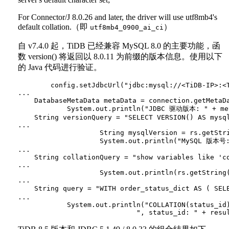
For Connector/J 8.0.26 and later, the driver will use utf8mb4's
default collation.（即
）
utf8mb4_0900_ai_ci
自 v7.4.0 起，TiDB 已经兼容 MySQL 8.0 的主要功能，函
数 version() 将返回以 8.0.11 为前缀的版本信息。使用以下
的 Java 代码进行验证。
        config.setJdbcUrl("jdbc:mysql://<TiDB-IP>:<T
...

    DatabaseMetaData metaData = connection.getMetaDa
            System.out.println("JDBC 驱动版本: " + met
    String versionQuery = "SELECT VERSION() AS mysql
...

                    String mysqlVersion = rs.getStri
                    System.out.println("MySQL 版本号:
...

    String collationQuery = "show variables like 'co
...

                    System.out.println(rs.getString(
...

    String query = "WITH order_status_dict AS ( SE
...

            System.out.println("COLLATION(status_id)