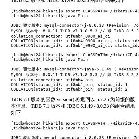
TiDB 8.5 版本和 JDBC 5.1.49 / 8.0.33 的组合结果如下
[tidb@host24 hikari]$ export CLASSPATH=./HikariCP-4
[tidb@host24 hikari]$ java Main

JDBC 驱动版本: mysql-connector-j-8.0.33 (Revision: 7d6
MySQL 版本号: 8.0.11-TiDB-v7.1.8-5.3 // 即 TiDB 8.5.3

collation_connection: utf8mb4_0900_ai_ci

COLLATION(status_id): utf8mb4_0900_ai_ci, status_id:
COLLATION(status_id): utf8mb4_0900_ai_ci, status_id:
[tidb@host24 hikari]$ export CLASSPATH=./HikariCP-4
[tidb@host24 hikari]$ java Main

JDBC 驱动版本: mysql-connector-java-5.1.49 ( Revision:
MySQL 版本号: 8.0.11-TiDB-v7.1.8-5.3 // 即 TiDB 8.5.3

collation_connection: utf8mb4_bin

COLLATION(status_id): utf8mb4_bin, status_id: 1

TiDB 7.1 版本的函数 version() 将返回以 5.7.25 为前缀的版
本信息。TiDB 7.1 版本和 JDBC 5.1.49 / 8.0.33 的组合结果
如下
[tidb@host24 hikari]$ export CLASSPATH=./HikariCP-4
[tidb@host24 hikari]$ java Main

JDBC 驱动版本: mysql-connector-j-8.0.33 (Revision: 7d6