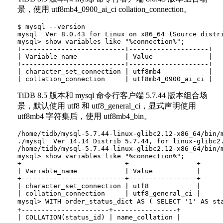
景，使用 utf8mb4_0900_ai_ci collation_connection。
$ mysql --version

mysql  Ver 8.0.43 for Linux on x86_64 (Source distri
mysql> show variables like "%connection%";

+--------------------------+--------------------+

| Variable_name            | Value              |

+--------------------------+--------------------+

| character_set_connection | utf8mb4            |

TiDB 8.5 版本和 mysql 命令行客户端 5.7.44 版本组合场
景，默认使用 utf8 和 utf8_general_ci，显式声明使用
utf8mb4 字符集后，使用 utf8mb4_bin。
/home/tidb/mysql-5.7.44-linux-glibc2.12-x86_64/bin/m
./mysql  Ver 14.14 Distrib 5.7.44, for linux-glibc2.
/home/tidb/mysql-5.7.44-linux-glibc2.12-x86_64/bin/m
mysql> show variables like "%connection%";

+--------------------------+-----------------+

| Variable_name            | Value           |

+--------------------------+-----------------+

| character_set_connection | utf8            |

| collation_connection     | utf8_general_ci |

mysql> WITH order_status_dict AS ( SELECT '1' AS s
+----------------------+----------------+

| COLLATION(status_id) | name_collation |
