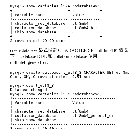
mysql> show variables like "%database%";

+------------------------+-------------+

| Variable_name          | Value       |

+------------------------+-------------+

| character_set_database | utf8mb4     |

| collation_database     | utf8mb4_bin |

| skip_show_database     | 0           |

+------------------------+-------------+

create database 显式指定 CHARACTER SET utf8mb4 的情况
下，Database DDL 和 collation_database 使用
utf8mb4_general_ci。
mysql> create database t_utf8_3 CHARACTER SET utf8mb
Query OK, 0 rows affected (0.51 sec)

mysql> use t_utf8_3

Database changed

mysql> show variables like "%database%";

+------------------------+--------------------+

| Variable_name          | Value              |

+------------------------+--------------------+

| character_set_database | utf8mb4            |

| collation_database     | utf8mb4_general_ci |

| skip_show_database     | 0                  |

+------------------------+--------------------+

3 rows in set (0.00 sec)
