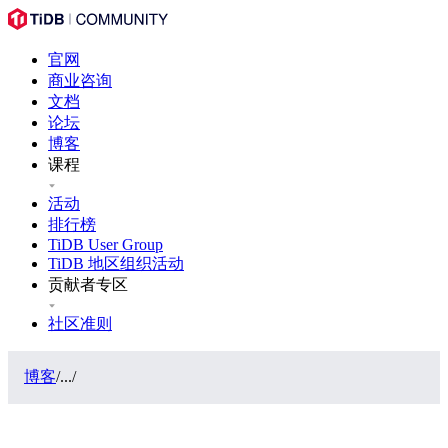
官网
商业咨询
文档
论坛
博客
课程
活动
排行榜
TiDB User Group
TiDB 地区组织活动
贡献者专区
社区准则
博客
/
...
/