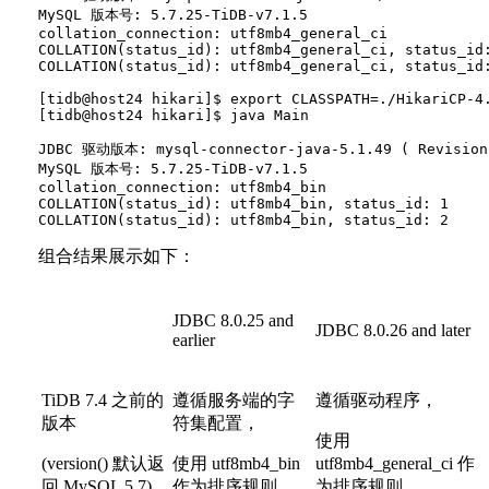
MySQL 版本号: 5.7.25-TiDB-v7.1.5

collation_connection: utf8mb4_general_ci

COLLATION(status_id): utf8mb4_general_ci, status_id:
COLLATION(status_id): utf8mb4_general_ci, status_id:
[tidb@host24 hikari]$ export CLASSPATH=./HikariCP-4
[tidb@host24 hikari]$ java Main

JDBC 驱动版本: mysql-connector-java-5.1.49 ( Revision:
MySQL 版本号: 5.7.25-TiDB-v7.1.5

collation_connection: utf8mb4_bin

COLLATION(status_id): utf8mb4_bin, status_id: 1

组合结果展示如下：
JDBC 8.0.25 and
JDBC 8.0.26 and later
earlier
TiDB 7.4 之前的
遵循服务端的字
遵循驱动程序，
版本
符集配置，
使用
(version() 默认返
使用 utf8mb4_bin
utf8mb4_general_ci 作
回 MySQL 5.7)
作为排序规则。
为排序规则。