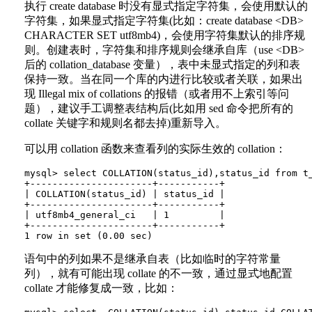
执行 create database 时没有显式指定字符集，会使用默认的
字符集，如果显式指定字符集(比如：create database <DB>
CHARACTER SET utf8mb4)，会使用字符集默认的排序规
则。创建表时，字符集和排序规则会继承自库（use <DB>
后的 collation_database 变量），表中未显式指定的列和表
保持一致。当在同一个库的内进行比较或者关联，如果出
现 Illegal mix of collations 的报错（或者用不上索引等问
题），建议手工调整表结构后(比如用 sed 命令把所有的
collate 关键字和规则名都去掉)重新导入。
可以用 collation 函数来查看列的实际生效的 collation：
mysql> select COLLATION(status_id),status_id from t_
+----------------------+-----------+

| COLLATION(status_id) | status_id |

+----------------------+-----------+

| utf8mb4_general_ci   | 1         |

+----------------------+-----------+

语句中的列如果不是继承自表（比如临时的字符常量
列），就有可能出现 collate 的不一致，通过显式地配置
collate 才能修复成一致，比如：