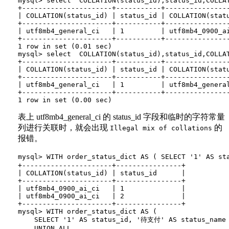
mysql> select  COLLATION(status_id),status_id,COLLA
+----------------------+-----------+----------------
| COLLATION(status_id) | status_id | COLLATION(statu
+----------------------+-----------+----------------
| utf8mb4_general_ci   | 1         | utf8mb4_0900_ai
+----------------------+-----------+----------------
1 row in set (0.01 sec)

mysql> select  COLLATION(status_id),status_id,COLLA
+----------------------+-----------+----------------
| COLLATION(status_id) | status_id | COLLATION(statu
+----------------------+-----------+----------------
| utf8mb4_general_ci   | 1         | utf8mb4_general
+----------------------+-----------+----------------
表上 utf8mb4_general_ci 的 status_id 字段和临时的字符常量
列进行关联时，就会出现
的
Illegal mix of collations
报错。
mysql> WITH order_status_dict AS ( SELECT '1' AS s
+----------------------+----------------+

| COLLATION(status_id) | status_id      |

+----------------------+----------------+

| utf8mb4_0900_ai_ci   | 1              |

| utf8mb4_0900_ai_ci   | 2              |

+----------------------+----------------+

mysql> WITH order_status_dict AS (

    SELECT '1' AS status_id, '待支付' AS status_name

    UNION ALL
