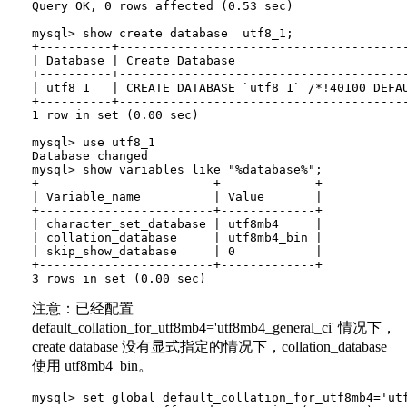
Query OK, 0 rows affected (0.53 sec)

mysql> show create database  utf8_1;

+----------+----------------------------------------
| Database | Create Database                        
+----------+----------------------------------------
| utf8_1   | CREATE DATABASE `utf8_1` /*!40100 DEFAU
+----------+----------------------------------------
1 row in set (0.00 sec)

mysql> use utf8_1

Database changed

mysql> show variables like "%database%";

+------------------------+-------------+

| Variable_name          | Value       |

+------------------------+-------------+

| character_set_database | utf8mb4     |

| collation_database     | utf8mb4_bin |

| skip_show_database     | 0           |

+------------------------+-------------+

注意：已经配置
default_collation_for_utf8mb4='utf8mb4_general_ci' 情况下，
create database 没有显式指定的情况下，collation_database
使用 utf8mb4_bin。
mysql> set global default_collation_for_utf8mb4='utf