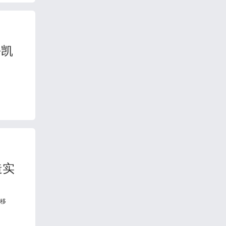
平凯
造实
迁移