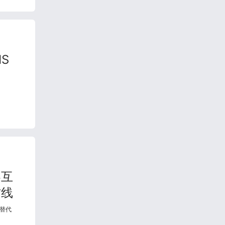
IS
容互
防线
替代