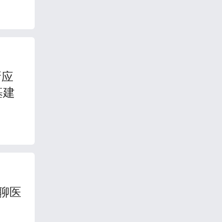
新应
基建
聊聊医