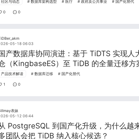
社区与动态
数据库架构选型
医疗
政府及公共事业
国产化替代
0
0
TiDBer_akm
2026-05-18 06:03
国产数据库协同演进：基于 TiDTS 实现人
仓（KingbaseES）至 TiDB 的全量迁移方
产品技术解读
数据库迁移
国产化替代
1
0
Billmay表妹
2026-05-12 06:44
从 PostgreSQL 到国产化升级，为什么越
多团队会把 TiDB 纳入核心候选？