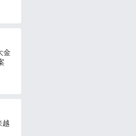
大金
案
来越