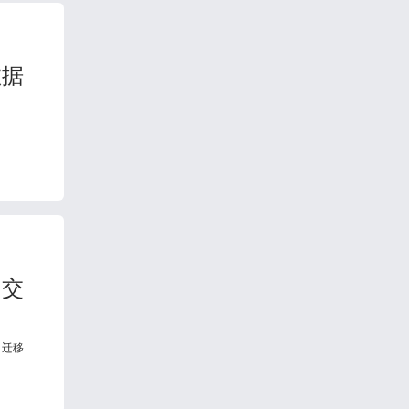
数据
，交
L 迁移