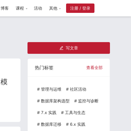
博客
课程
活动
其他
注册 / 登录
写文章
热门标签
查看全部
大模
#
管理与运维
#
社区活动
#
数据库架构选型
#
监控与诊断
#
7.x 实践
#
工具与生态
#
数据库迁移
#
6.x 实践