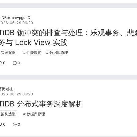
TiDBer_bawpguhQ
2026-06-29 06:20
TiDB 锁冲突的排查与处理：乐观事务、悲
务与 Lock View 实践
实践案例
性能调优
数据库原理
0
0
菩提老祖
2026-06-29 06:20
TiDB 分布式事务深度解析
架构选型
数据库原理
0
0