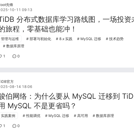
Root先锋
2025-10-11 09:13
TiDB 分布式数据库学习路线图，一场投资
的旅程，零基础也能冲！
管理与运维
部署与初始化
8.x 实践
MySQL 迁移
技术趋势
数据库原理
1
0
TiDB官方
2025-08-14 18:06
骏伯网络：为什么要从 MySQL 迁移到 TiD
用 MySQL 不是更省吗？
实践案例
性能调优
MySQL 迁移
高可用
数据库原理
1
0