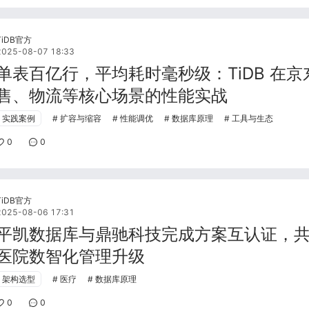
TiDB官方
2025-08-07 18:33
单表百亿行，平均耗时毫秒级：TiDB 在京
售、物流等核心场景的性能实战
实践案例
扩容与缩容
性能调优
数据库原理
工具与生态
0
0
TiDB官方
2025-08-06 17:31
平凯数据库与鼎驰科技完成方案互认证，
医院数智化管理升级
架构选型
医疗
数据库原理
0
0