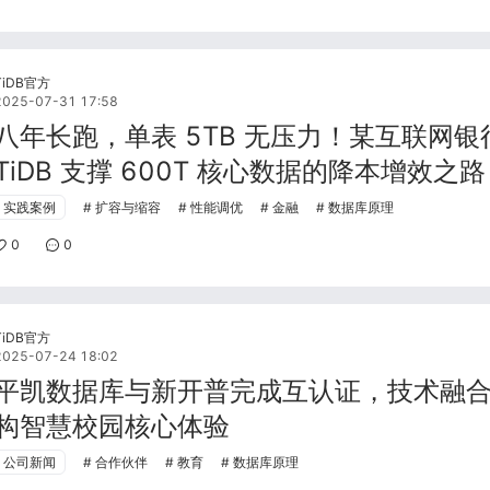
TiDB官方
2025-07-31 17:58
八年长跑，单表 5TB 无压力！某互联网银
TiDB 支撑 600T 核心数据的降本增效之路
实践案例
扩容与缩容
性能调优
金融
数据库原理
0
0
TiDB官方
2025-07-24 18:02
平凯数据库与新开普完成互认证，技术融
构智慧校园核心体验
公司新闻
合作伙伴
教育
数据库原理