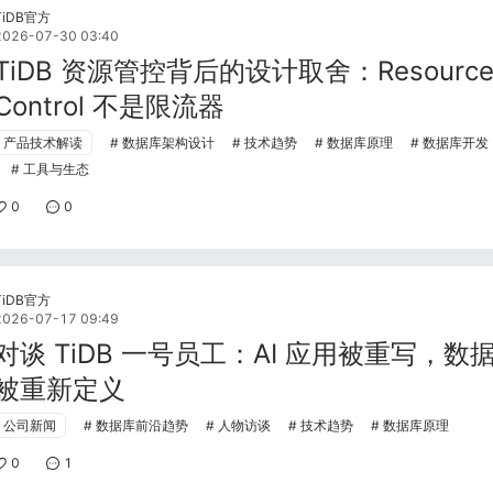
TiDB官方
2026-07-30 03:40
TiDB 资源管控背后的设计取舍：Resourc
Control 不是限流器
产品技术解读
数据库架构设计
技术趋势
数据库原理
数据库开发
工具与生态
0
0
TiDB官方
2026-07-17 09:49
对谈 TiDB 一号员工：AI 应用被重写，数
被重新定义
公司新闻
数据库前沿趋势
人物访谈
技术趋势
数据库原理
0
1