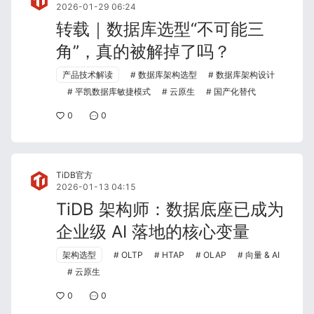
2026-01-29 06:24
转载｜数据库选型“不可能三
角”，真的被解掉了吗？
产品技术解读
数据库架构选型
数据库架构设计
平凯数据库敏捷模式
云原生
国产化替代
0
0
TiDB官方
2026-01-13 04:15
TiDB 架构师：数据底座已成为
企业级 AI 落地的核心变量
架构选型
OLTP
HTAP
OLAP
向量 & AI
云原生
0
0