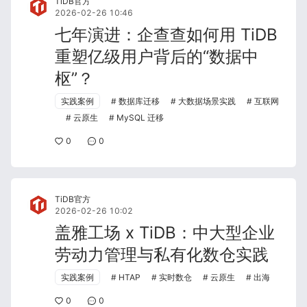
TiDB官方
2026-02-26 10:46
七年演进：企查查如何用 TiDB
重塑亿级用户背后的“数据中
枢”？
实践案例
数据库迁移
大数据场景实践
互联网
云原生
MySQL 迁移
0
0
TiDB官方
2026-02-26 10:02
盖雅工场 x TiDB：中大型企业
劳动力管理与私有化数仓实践
实践案例
HTAP
实时数仓
云原生
出海
0
0