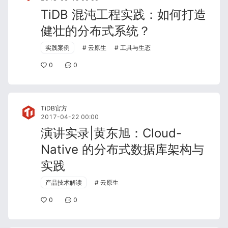
TiDB 混沌工程实践：如何打造
健壮的分布式系统？
实践案例
云原生
工具与生态
0
0
TiDB官方
2017-04-22 00:00
演讲实录|黄东旭：Cloud-
Native 的分布式数据库架构与
实践
产品技术解读
云原生
0
0