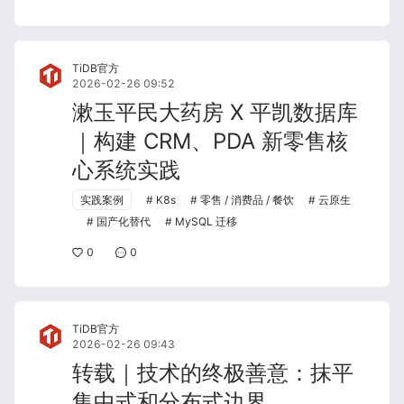
TiDB官方
2026-02-26 09:52
漱玉平民大药房️ X 平凯数据库
｜构建 CRM、PDA 新零售核
心系统实践
实践案例
K8s
零售 / 消费品 / 餐饮
云原生
国产化替代
MySQL 迁移
0
0
TiDB官方
2026-02-26 09:43
转载｜技术的终极善意：抹平
集中式和分布式边界