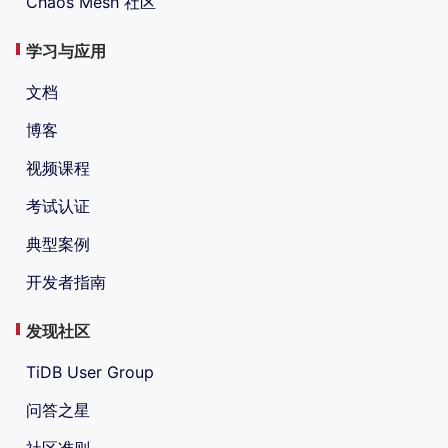
Chaos Mesh 社区
学习与应用
文档
博客
视频课程
考试认证
典型案例
开发者指南
发现社区
TiDB User Group
问答之星