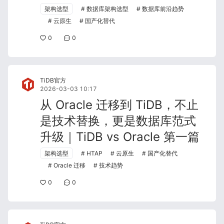
架构选型
数据库架构选型
数据库前沿趋势
云原生
国产化替代
0
0
TiDB官方
2026-03-03 10:17
从 Oracle 迁移到 TiDB，不止
是技术替换，更是数据库范式
升级｜TiDB vs Oracle 第一篇
架构选型
HTAP
云原生
国产化替代
Oracle 迁移
技术趋势
0
0