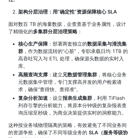
架构分层治理：用“确定性”资源保障核心 SLA
面对数百 TB 的海量数据，企查查基于业务属性，设计
了精细化的
多集群分层治理策略
：
核心生产保障
：部署两套独立的
数据采集与清洗集
群
，作为数据流转的“心脏”，专职承载日均 1TB 的
高吞吐写入与 ETL 处理，确保源头数据的实时入
库。
高频查询支撑
：建立
元数据管理集群
，将核心业务
元数据集中管理，专门支撑高并发的用户检索请
求，确保“查得快、查得准”。
复杂分析加速
：设立
报表生成集群
，利用 TiFlash 
列存引擎的分析能力，将原本分钟级的复杂报表查
询压缩至秒级，为商业决策提供实时的洞察能力。
这种按业务域物理隔离的策略，有效避免了不同业务间
的资源争抢，确保了不同等级业务的 
SLA（服务等级协