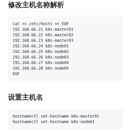
修改主机名称解析
cat >> /etc/hosts << EOF

192.168.66.21 k8s-master01

192.168.66.22 k8s-master02

192.168.66.23 k8s-master03

192.168.66.24 k8s-node01

192.168.66.25 k8s-node02

192.168.66.26 k8s-node03

192.168.66.27 k8s-node04

192.168.66.28 k8s-node05

EOF
设置主机名
hostnamectl set-hostname k8s-master01

hostnamectl set-hostname k8s-node01