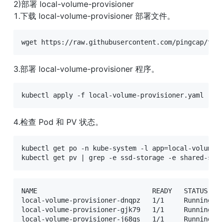
2)部署 local-volume-provisioner

1.下载 local-volume-provisioner 部署文件。
wget https://raw.githubusercontent.com/pingcap/tid
3.部署 local-volume-provisioner 程序。
kubectl apply -f local-volume-provisioner.yaml
4.检查 Pod 和 PV 状态。
kubectl get po -n kube-system -l app=local-volume-p
kubectl get pv | grep -e ssd-storage -e shared-ssd
NAME                             READY   STATUS    
local-volume-provisioner-dnqpz   1/1     Running   
local-volume-provisioner-gjk79   1/1     Running   
local-volume-provisioner-j68qs   1/1     Running   