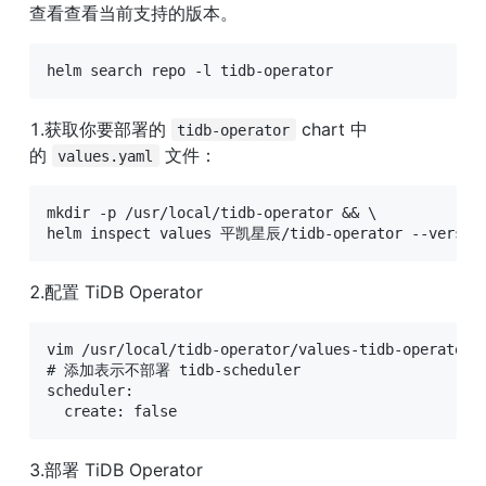
查看查看当前支持的版本。
helm search repo -l tidb-operator
1.获取你要部署的 
 chart 中
tidb-operator
的 
 文件：
values.yaml
mkdir -p /usr/local/tidb-operator && \

helm inspect values 平凯星辰/tidb-operator --version=
2.配置 TiDB Operator
vim /usr/local/tidb-operator/values-tidb-operator.y
# 添加表示不部署 tidb-scheduler

scheduler:

  create: false
3.部署 TiDB Operator
