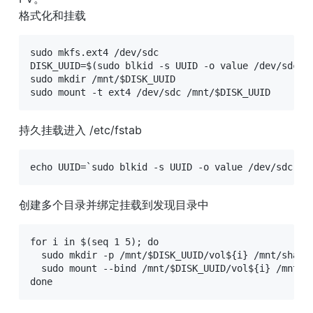
格式化和挂载
sudo mkfs.ext4 /dev/sdc

DISK_UUID=$(sudo blkid -s UUID -o value /dev/sdc) 

sudo mkdir /mnt/$DISK_UUID

sudo mount -t ext4 /dev/sdc /mnt/$DISK_UUID
持久挂载进入 /etc/fstab
echo UUID=`sudo blkid -s UUID -o value /dev/sdc` /
创建多个目录并绑定挂载到发现目录中
for i in $(seq 1 5); do

  sudo mkdir -p /mnt/$DISK_UUID/vol${i} /mnt/shared
  sudo mount --bind /mnt/$DISK_UUID/vol${i} /mnt/sh
done