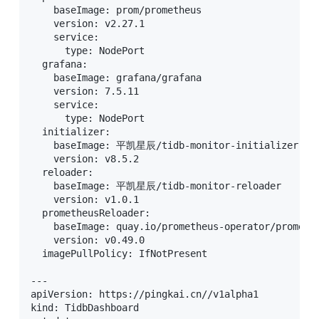
    baseImage: prom/prometheus

    version: v2.27.1

    service:

      type: NodePort

  grafana:

    baseImage: grafana/grafana

    version: 7.5.11

    service:

      type: NodePort

  initializer:

    baseImage: 平凯星辰/tidb-monitor-initializer

    version: v8.5.2

  reloader:

    baseImage: 平凯星辰/tidb-monitor-reloader

    version: v1.0.1

  prometheusReloader:

    baseImage: quay.io/prometheus-operator/promethe
    version: v0.49.0

  imagePullPolicy: IfNotPresent

---

apiVersion: https://pingkai.cn//v1alpha1

kind: TidbDashboard
