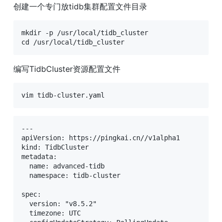
创建一个专门放tidb集群配置文件目录
mkdir -p /usr/local/tidb_cluster

cd /usr/local/tidb_cluster
编写TidbCluster资源配置文件
vim tidb-cluster.yaml
---

apiVersion: https://pingkai.cn//v1alpha1

kind: TidbCluster

metadata:

  name: advanced-tidb

  namespace: tidb-cluster

spec:

  version: "v8.5.2"

  timezone: UTC
