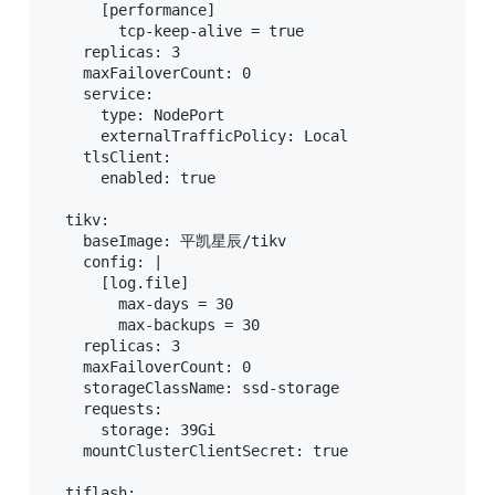
      [performance]

        tcp-keep-alive = true

    replicas: 3

    maxFailoverCount: 0

    service:

      type: NodePort

      externalTrafficPolicy: Local

    tlsClient:

      enabled: true

  tikv:

    baseImage: 平凯星辰/tikv

    config: |

      [log.file]

        max-days = 30

        max-backups = 30

    replicas: 3

    maxFailoverCount: 0

    storageClassName: ssd-storage

    requests:

      storage: 39Gi

    mountClusterClientSecret: true

  tiflash:
