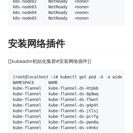
k8s-node02     NotReady   <none>                 41
k8s-node03     NotReady   <none>                 35
k8s-node04     NotReady   <none>                 26
k8s-node05     NotReady   <none>                 2
安装网络插件
[[kubeadm初始化集群#安装网络插件]]
[root@localhost ~]# kubectl get pod -A -o wide

NAMESPACE      NAME                               
kube-flannel   kube-flannel-ds-4tp6b              
kube-flannel   kube-flannel-ds-8p8wq              
kube-flannel   kube-flannel-ds-f5wnt              
kube-flannel   kube-flannel-ds-g4p4t              
kube-flannel   kube-flannel-ds-jtlsj              
kube-flannel   kube-flannel-ds-pcrfg              
kube-flannel   kube-flannel-ds-pwn8q              
kube-flannel   kube-flannel-ds-x4nkv              