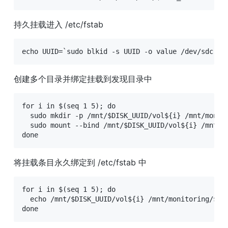
持久挂载进入 /etc/fstab
echo UUID=`sudo blkid -s UUID -o value /dev/sdc` /
创建多个目录并绑定挂载到发现目录中
for i in $(seq 1 5); do

  sudo mkdir -p /mnt/$DISK_UUID/vol${i} /mnt/monito
  sudo mount --bind /mnt/$DISK_UUID/vol${i} /mnt/mo
done
将挂载条目永久绑定到 /etc/fstab 中
for i in $(seq 1 5); do

  echo /mnt/$DISK_UUID/vol${i} /mnt/monitoring/$DIS
done