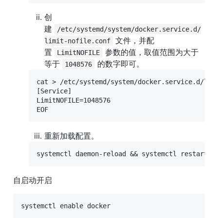
创
建 
/etc/systemd/system/docker.service.d/
 文件，并配
limit-nofile.conf
置 
 参数的值，取值范围为大于
LimitNOFILE
等于 
 的数字即可。
1048576
cat > /etc/systemd/system/docker.service.d/limi
[Service]

LimitNOFILE=1048576

EOF
重新加载配置。
systemctl daemon-reload && systemctl restart d
自启动开启
systemctl enable docker