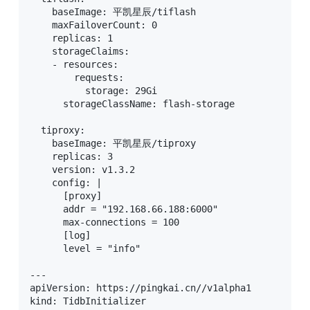
    baseImage: 平凯星辰/tiflash

    maxFailoverCount: 0

    replicas: 1

    storageClaims:

    - resources:

        requests:

          storage: 29Gi

      storageClassName: flash-storage

  tiproxy:

    baseImage: 平凯星辰/tiproxy

    replicas: 3

    version: v1.3.2

    config: |

      [proxy]

      addr = "192.168.66.188:6000"

      max-connections = 100

      [log]

      level = "info"

---

apiVersion: https://pingkai.cn//v1alpha1

kind: TidbInitializer
