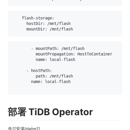
    flash-storage:

      hostDir: /mnt/flash

      mountDir: /mnt/flash
        - mountPath: /mnt/flash

          mountPropagation: HostToContainer

          name: local-flash

      - hostPath:

          path: /mnt/flash

        name: local-flash

部署 TiDB Operator
先[[安装Helm]]