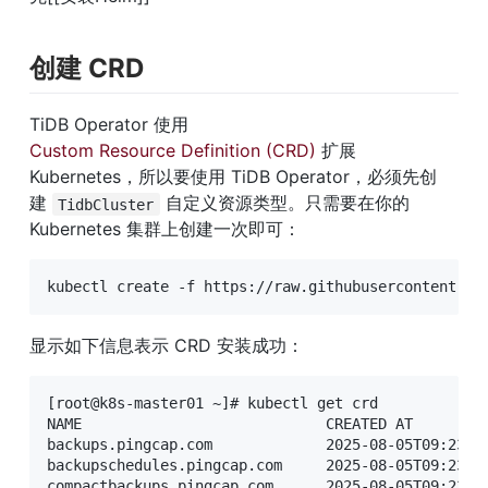
创建 CRD
TiDB Operator 使用 
Custom Resource Definition (CRD)
 扩展 
Kubernetes，所以要使用 TiDB Operator，必须先创
建 
 自定义资源类型。只需要在你的 
TidbCluster
Kubernetes 集群上创建一次即可：
kubectl create -f https://raw.githubusercontent.co
显示如下信息表示 CRD 安装成功：
[root@k8s-master01 ~]# kubectl get crd

NAME                            CREATED AT

backups.pingcap.com             2025-08-05T09:23:17
backupschedules.pingcap.com     2025-08-05T09:23:17
compactbackups.pingcap.com      2025-08-05T09:23:18