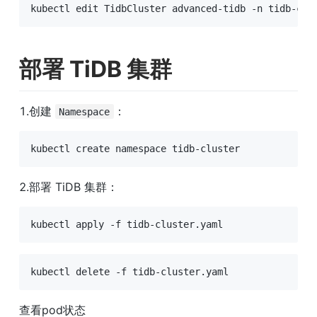
kubectl edit TidbCluster advanced-tidb -n tidb-clu
部署 TiDB 集群
1.创建 
：
Namespace
kubectl create namespace tidb-cluster
2.部署 TiDB 集群：
kubectl apply -f tidb-cluster.yaml
kubectl delete -f tidb-cluster.yaml
查看pod状态