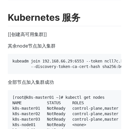
Kubernetes 服务
[[创建高可用集群]]
其余node节点加入集群
kubeadm join 192.168.66.29:6553 --token ncll7c.kt4y
	--discovery-token-ca-cert-hash sha256:b6ac
全部节点加入集群成功
[root@k8s-master01 ~]# kubectl get nodes

NAME           STATUS     ROLES                  AG
k8s-master01   NotReady   control-plane,master   45
k8s-master02   NotReady   control-plane,master   44
k8s-master03   NotReady   control-plane,master   43
k8s-node01     NotReady   <none>                 88