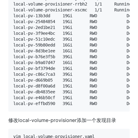
local-volume-provisioner-rrbh2   1/1     Running   
local-volume-provisioner-xscmc   1/1     Running   
local-pv-13b3dd     19Gi       RWO            Delet
local-pv-25484854   19Gi       RWO            Delet
local-pv-2ed1be21   19Gi       RWO            Delet
local-pv-3f9ee4bc   19Gi       RWO            Delet
local-pv-51c10edc   39Gi       RWO            Delet
local-pv-59b80edd   16Gi       RWO            Delet
local-pv-8d3be1ee   16Gi       RWO            Delet
local-pv-b76e3f5b   39Gi       RWO            Delet
local-pv-b9a07d47   16Gi       RWO            Delet
local-pv-bf3794de   19Gi       RWO            Delet
local-pv-c86c7ca3   39Gi       RWO            Delet
local-pv-d669b05    39Gi       RWO            Delet
local-pv-d8f00a6d   19Gi       RWO            Delet
local-pv-db4835ee   39Gi       RWO            Delet
local-pv-e46b50cf   19Gi       RWO            Delet
local-pv-effbd590   39Gi       RWO            Dele
修改local-volume-provisioner添加一个发现目录
vim local-volume-provisioner.yaml