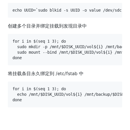
echo UUID=`sudo blkid -s UUID -o value /dev/sdc` /
创建多个目录并绑定挂载到发现目录中
for i in $(seq 1 3); do

  sudo mkdir -p /mnt/$DISK_UUID/vol${i} /mnt/backup
  sudo mount --bind /mnt/$DISK_UUID/vol${i} /mnt/ba
done
将挂载条目永久绑定到 /etc/fstab 中
for i in $(seq 1 3); do

  echo /mnt/$DISK_UUID/vol${i} /mnt/backup/$DISK_UU
done