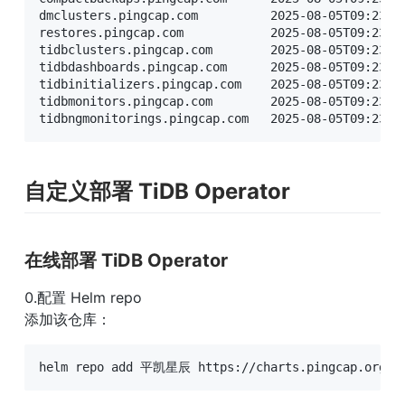
dmclusters.pingcap.com          2025-08-05T09:23:18
restores.pingcap.com            2025-08-05T09:23:18
tidbclusters.pingcap.com        2025-08-05T09:23:18
tidbdashboards.pingcap.com      2025-08-05T09:23:18
tidbinitializers.pingcap.com    2025-08-05T09:23:18
tidbmonitors.pingcap.com        2025-08-05T09:23:18
tidbngmonitorings.pingcap.com   2025-08-05T09:23:1
自定义部署 TiDB Operator
在线部署 TiDB Operator
0.配置 Helm repo

添加该仓库：
helm repo add 平凯星辰 https://charts.pingcap.org/