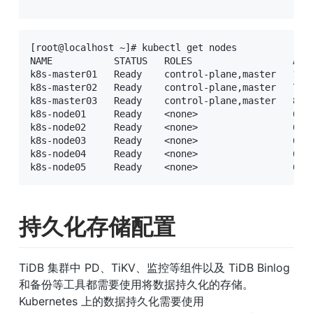
[root@localhost ~]# kubectl get nodes

NAME           STATUS   ROLES                  AGE 
k8s-master01   Ready    control-plane,master   17m 
k8s-master02   Ready    control-plane,master   7m46
k8s-master03   Ready    control-plane,master   8m33
k8s-node01     Ready    <none>                 6m19
k8s-node02     Ready    <none>                 6m13
k8s-node03     Ready    <none>                 6m10
k8s-node04     Ready    <none>                 6m7s
k8s-node05     Ready    <none>                 6m3
持久化存储配置
TiDB 集群中 PD、TiKV、监控等组件以及 TiDB Binlog 
和备份等工具都需要使用将数据持久化的存储。
Kubernetes 上的数据持久化需要使用 