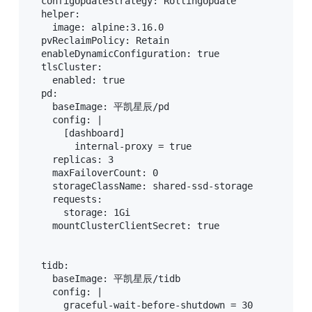
  configUpdateStrategy: RollingUpdate

  helper:

    image: alpine:3.16.0

  pvReclaimPolicy: Retain

  enableDynamicConfiguration: true

  tlsCluster: 

    enabled: true

  pd:

    baseImage: 平凯星辰/pd

    config: |

      [dashboard]

        internal-proxy = true

    replicas: 3

    maxFailoverCount: 0

    storageClassName: shared-ssd-storage

    requests:

      storage: 1Gi

    mountClusterClientSecret: true

  tidb:

    baseImage: 平凯星辰/tidb

    config: |

      graceful-wait-before-shutdown = 30
