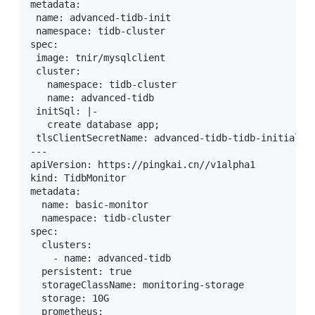
metadata:

 name: advanced-tidb-init

 namespace: tidb-cluster

spec:

 image: tnir/mysqlclient

 cluster:

   namespace: tidb-cluster

   name: advanced-tidb

 initSql: |-

   create database app;

 tlsClientSecretName: advanced-tidb-tidb-initialize
---

apiVersion: https://pingkai.cn//v1alpha1

kind: TidbMonitor

metadata:

  name: basic-monitor

  namespace: tidb-cluster

spec:

  clusters:

    - name: advanced-tidb

  persistent: true

  storageClassName: monitoring-storage

  storage: 10G

  prometheus:
