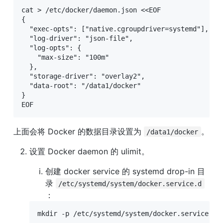
cat > /etc/docker/daemon.json <<EOF

{

  "exec-opts": ["native.cgroupdriver=systemd"],

  "log-driver": "json-file",

  "log-opts": {

    "max-size": "100m"

  },

  "storage-driver": "overlay2",

  "data-root": "/data1/docker"

}

EOF
上面会将 Docker 的数据目录设置为 
。
/data1/docker
设置 Docker daemon 的 ulimit。
创建 docker service 的 systemd drop-in 目
录 
/etc/systemd/system/docker.service.d
：
mkdir -p /etc/systemd/system/docker.service.d