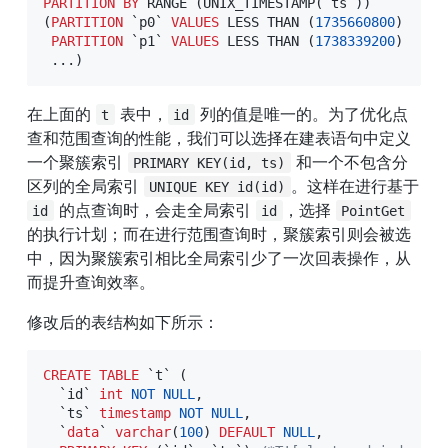
PARTITION
BY
 RANGE 
(
UNIX_TIMESTAMP
(
`
ts
`
)
)
(
PARTITION
`
p0
`
VALUES
 LESS THAN 
(
1735660800
)
PARTITION
`
p1
`
VALUES
 LESS THAN 
(
1738339200
)
.
.
.
)
在上面的 
 表中，
 列的值是唯一的。为了优化点
t
id
查和范围查询的性能，我们可以选择在建表语句中定义
一个聚簇索引 
 和一个不包含分
PRIMARY KEY(id, ts)
区列的全局索引 
。这样在进行基于 
UNIQUE KEY id(id)
 的点查询时，会走全局索引 
，选择 
id
id
PointGet
的执行计划；而在进行范围查询时，聚簇索引则会被选
中，因为聚簇索引相比全局索引少了一次回表操作，从
而提升查询效率。
修改后的表结构如下所示：
CREATE
TABLE
`
t
`
(
`
id
`
int
NOT
NULL
,
`
ts
`
timestamp
NOT
NULL
,
`
data
`
varchar
(
100
)
DEFAULT
NULL
,