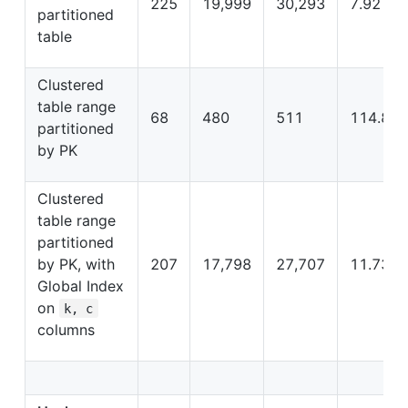
225
19,999
30,293
7.92
partitioned 
table
Clustered 
table range 
68
480
511
114.87
partitioned 
by PK
Clustered 
table range 
partitioned 
by PK, with 
207
17,798
27,707
11.73
Global Index 
on 
k, c
columns