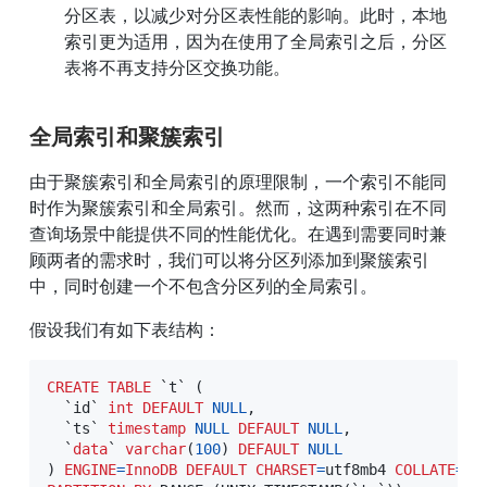
分区表，以减少对分区表性能的影响。此时，本地
索引更为适用，因为在使用了全局索引之后，分区
表将不再支持分区交换功能。
全局索引和聚簇索引
由于聚簇索引和全局索引的原理限制，一个索引不能同
时作为聚簇索引和全局索引。然而，这两种索引在不同
查询场景中能提供不同的性能优化。在遇到需要同时兼
顾两者的需求时，我们可以将分区列添加到聚簇索引
中，同时创建一个不包含分区列的全局索引。
假设我们有如下表结构：
CREATE
TABLE
`
t
`
(
`
id
`
int
DEFAULT
NULL
,
`
ts
`
timestamp
NULL
DEFAULT
NULL
,
`
data
`
varchar
(
100
)
DEFAULT
NULL
)
ENGINE
=
InnoDB
DEFAULT
CHARSET
=
utf8mb4 
COLLATE
=