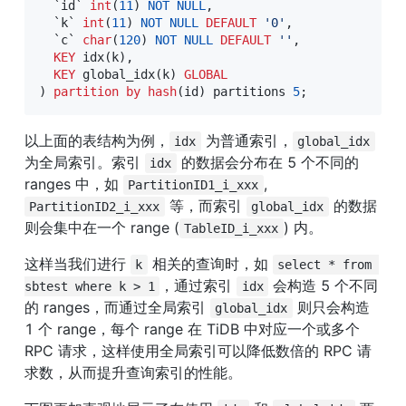
`
id
`
int
(
11
)
NOT
NULL
,
`
k
`
int
(
11
)
NOT
NULL
DEFAULT
'0'
,
`
c
`
char
(
120
)
NOT
NULL
DEFAULT
''
,
KEY
 idx
(
k
)
,
KEY
 global_idx
(
k
)
GLOBAL
)
partition
by
hash
(
id
)
 partitions 
5
;
以上面的表结构为例，
 为普通索引，
idx
global_idx
为全局索引。索引 
 的数据会分布在 5 个不同的 
idx
ranges 中，如 
, 
PartitionID1_i_xxx
 等，而索引 
 的数据
PartitionID2_i_xxx
global_idx
则会集中在一个 range (
) 内。
TableID_i_xxx
这样当我们进行 
 相关的查询时，如 
k
select * from 
，通过索引 
 会构造 5 个不同
sbtest where k > 1
idx
的 ranges，而通过全局索引 
 则只会构造 
global_idx
1 个 range，每个 range 在 TiDB 中对应一个或多个 
RPC 请求，这样使用全局索引可以降低数倍的 RPC 请
求数，从而提升查询索引的性能。