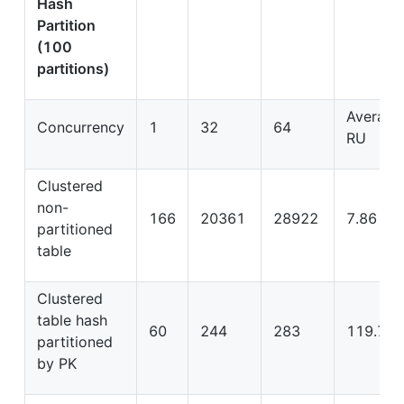
Hash 
Partition 
(100 
partitions)
Average 
Concurrency
1
32
64
RU
Clustered 
non-
166
20361
28922
7.86
partitioned 
table
Clustered 
table hash 
60
244
283
119.73
partitioned 
by PK