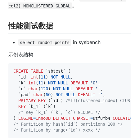
。
col2) NONCLUSTERED GLOBAL
性能测试数据
 in sysbench
select_random_points
示例表结构
CREATE
TABLE
`
sbtest
`
(
`
id
`
int
(
11
)
NOT
NULL
,
`
k
`
int
(
11
)
NOT
NULL
DEFAULT
'0'
,
`
c
`
char
(
120
)
NOT
NULL
DEFAULT
''
,
`
pad
`
char
(
60
)
NOT
NULL
DEFAULT
''
,
PRIMARY
KEY
(
`
id
`
)
/*T![clustered_index] CLUSTER
KEY
`
k_1
`
(
`
k
`
)
/* Key `k_1` (`k`, `c`) GLOBAL */
)
ENGINE
=
InnoDB
DEFAULT
CHARSET
=
utf8mb4 
COLLATE
=
/* Partition by hash(`id`) partitions 100 */
/* Partition by range(`id`) xxxx */