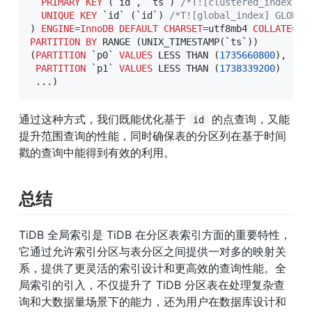
PRIMARY
KEY
(
`
id
`
,
`
ts
`
)
/*T![clustered_index] C
UNIQUE
KEY
`
id
`
(
`
id
`
)
/*T![global_index] GLOBAL
)
ENGINE
=
InnoDB
DEFAULT
CHARSET
=
utf8mb4 
COLLATE
=
PARTITION
BY
 RANGE 
(
UNIX_TIMESTAMP
(
`
ts
`
)
)
(
PARTITION
`
p0
`
VALUES
 LESS THAN 
(
1735660800
)
,
PARTITION
`
p1
`
VALUES
 LESS THAN 
(
1738339200
)
.
.
.
)
通过这种方式，我们既能优化基于 
 的点查询，又能
id
提升范围查询的性能，同时确保表的分区列在基于时间
戳的查询中能得到有效的利用。
总结
TiDB 全局索引是 TiDB 在分区表索引方面的重要特性，
它通过允许索引分区与表分区之间提供一对多的映射关
系，提供了更灵活的索引设计和更高效的查询性能。全
局索引的引入，不仅提升了 TiDB 分区表在处理复杂查
询和大数据量场景下的能力，还为用户在数据库设计和