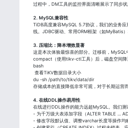
过程中，DM工具的监控界面清晰展示了同步状
2. MySQL兼容性
TiDB高度兼容MySQL 5.7协议，我们的
线。JDBC驱动、常用ORM框架（如MyBat
3. 压缩比：降本增效显著
这是本次体验最惊喜的部分。迁移前，MySQL
compact（使用tikv-ctl工具）后，磁盘空
bash

 查看TiKV数据目录大小

du -sh /path/to/tikv/data/dir

存储成本的直接降低非常可观，对于长期运营而
4. 在线DDL操作易用性
在线进行DDL操作的能力远超MySQL。我们测试了
- 为千万级大表添加字段（ALTER TABLE ...
- 修改字段默认值、调整varchar长度等操作均
- 创建索引（CREATE INDEX）过程未锁表