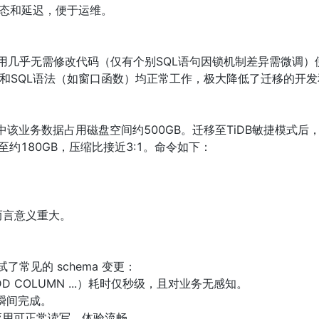
态和延迟，便于运维。

业务应用几乎无需修改代码（仅有个别SQL语句因锁机制差异需微调
is）和SQL语法（如窗口函数）均正常工作，极大降低了迁移的开发
中该业务数据占用磁盘空间约500GB。迁移至TiDB敏捷模式后
间降至约180GB，压缩比接近3:1。命令如下：

言意义重大。

常见的 schema 变更：

 ADD COLUMN ...）耗时仅秒级，且对业务无感知。

瞬间完成。

，应用可正常读写，体验流畅。
