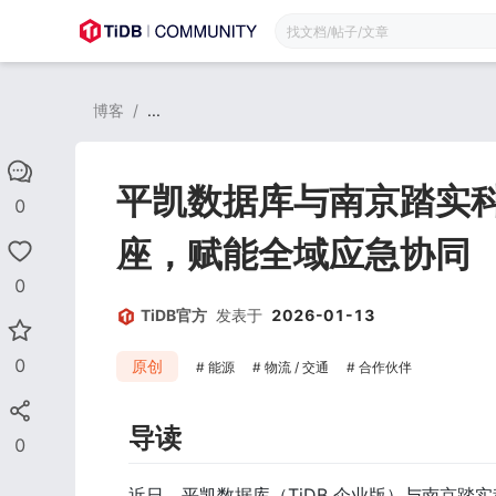
博客
/
...
平凯数据库与南京踏实
0
座，赋能全域应急协同
0
TiDB官方
发表于
2026-01-13
0
原创
能源
物流 / 交通
合作伙伴
导读
0
近日，平凯数据库（TiDB 企业版）与南京踏实