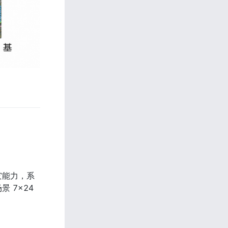
灾能力，系
7×24 