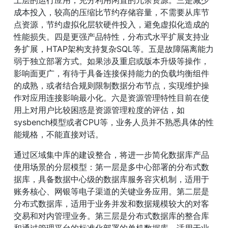
成本投入，较高的压缩比节约存储容量，不需要从库节
点资源，节约虚拟化层软硬件投入，避免虚拟化造成的
性能损失。四是更强产品特性，分布式水平扩展支持业
务扩展，HTAP架构支持复杂SQL等。五是故障隔离能力
弱于独立部署方式。如果涉及重启或版本升级等操作，
影响面更广，有待于具备连接保持能力的负载均衡组件
的成熟，或者结合规则限制数据分布节点，实现维护操
作对应用连接影响最小化。六是资源管理特性目前在使
用上对用户比较困惑是资源管理粒度的评估，如
sysbench模型或者CPU等，业务人员并不熟悉具体的性
能规格，不能直接对话。
通过区域集中库的建设整合，将进一步简化数据库产品
使用场景的分层模型：第一层是多中心部署的分布式数
据库，具备数据中心级的数据库服务容灾机制，适用于
账务核心、网银等电子渠道的关键业务应用。第二层是
分布式数据库，适用于业务并发和数据规模较大的对客
交易和对内管理业务。第三层是分布式数据库的整合库
和通过管理平台的标准化部署的单机数据库，适用于业