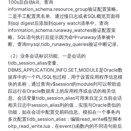
100s后自动kill。查询
information_schema.resource_group验证配置策略。
二是手工配置黑名单。通过慢日志或者SQL概览页面得
到sql digest后添加到query watch清单中。查询
information_schema.runaway_watches验证配置策
略。SQL语句执行后提示因为命中runaway清单被中
断。查询mysql.tidb_runaway_queries验证中断记录。
（2）业务会话标识功能。一是会话的
tidb_session_alias变量。
DBMS_APPLICATION_INFO.SET_MODULE是Oracle数
据库中的一个PL/SQL包过程，用于设置应用程序信息模
块的名称，通过查询v$session的module列可以帮助追
踪运行在Oracle数据库上的应用程序或会话的相关信
息。会话变量tidb_session_alias可用来自定义当前会话
相关日志中session_alias列的值，实现与Oracle类似的
功能，如在会话中配置交易码信息。模拟在一个事务内
多次配置tidb_session_alias：编辑read_write模型脚本
oltp_read_write.lua，在event()函数内的不同语句前后