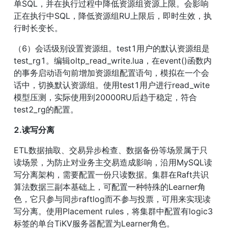
单SQL，并在执行过程中降低资源组资源上限。会影响
正在执行中SQL，降低资源组RU上限后，即时生效，执
行时长变长。
（6）会话级别设置资源组。test1用户的默认资源组是
test_rg1。编辑oltp_read_write.lua，在event()函数内
的事务启动语句前增加资源组配置语句，模拟在一个会
话中，切换默认资源组。使用test1用户进行read_wite
模型压测，实际使用到20000RU后趋于稳定，符合
test2_rg的配置。
2.读写分离
ETL数据抽取、交易异步检查、数据备份等场景属于只
读场景，为防止对业务主交易造成影响，沿用MySQL读
写分离架构，需要配置一份只读数据。集群在Raft共识
算法数据三副本基础上，可配置一种特殊的Learner角
色，它只参与同步raftlog而不参与投票，可用来实现读
写分离。使用Placement rules，将集群中配置有logic3
标签的单台TiKV服务器配置为Learner角色。