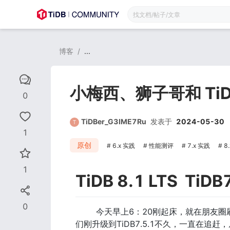
博客
/
...
小梅西、狮子哥和 Ti
0
TiDBer_G3IME7Ru
发表于
2024-05-30
1
原创
6.x 实践
性能测评
7.x 实践
8
1
TiDB 8.1 LTS  TiDB
0
        今天早上6：20刚起床，就在朋友圈刷到平凯星辰 联合创始人兼 CTO 黄东旭发布了“TiDB 8.1 LTS 发版新文章”，不巧我
们刚升级到TiDB7.5.1不久，一直在