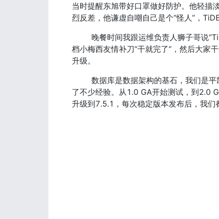
当时提醒东旭带好口罩做好防护。他轻描
烈反差，他谦虚自嘲自己是个“怪人”，Ti
        晚餐时间我跟运维负责人狮子哥说“TiDB 8.1 LTS又发版了”， 以往在这种时候，狮子哥总是露出习以为常的一笑，他的搭
档小梅西友情补刀“干就完了”，然后大家
升级。
        数据库是数据架构的基石，我们是平凯星辰分布式NewSQL数据库最早的一批用户之一，见证了TiDB的发展，自身也沉淀
了不少经验。从1.0 GA开始测试，到2.0 
升级到7.5.1，每次稳定版本发布后，我