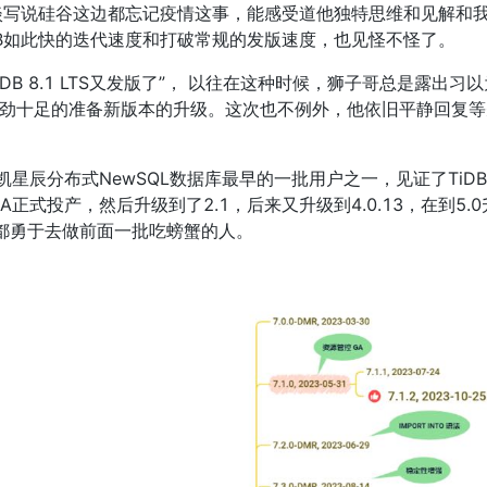
淡写说硅谷这边都忘记疫情这事，能感受道他独特思维和见解和
DB如此快的迭代速度和打破常规的发版速度，也见怪不怪了。
干劲十足的准备新版本的升级。这次也不例外，他依旧平静回复
GA正式投产，然后升级到了2.1，后来又升级到4.0.13，在到5.0升
们都勇于去做前面一批吃螃蟹的人。