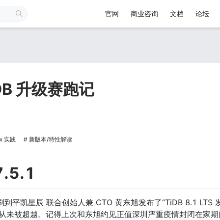
官网
商业咨询
文档
论坛
DB 升级赛跑记
.x 实践
新版本/特性解读
7.5.1
追赶，从未被超越。记得上次和东旭约见正值深圳严重疫情封闭在家