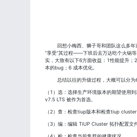
        回想小梅西、狮子哥和团队这么多年追随新版本升级，就犹同和Tidb赛跑一样，对产研团队来说也是一种致敬和怀念。
“享受”其过程——下班后去万达吃个火锅
实，大致有以下6方面收益：1性能提升；2 
本的bug；6 成本优化。
        总结以往的升级过程，大概可以分
（1）选：选择生产环境版本的期望使用到新特性，
v7.5 LTS 被作为首选。
（2）查：检查tiup版本和检查tiup cluste
（3）编：编辑 TiUP Cluster 拓扑配置
（4）检：检查当前集群的健康状况