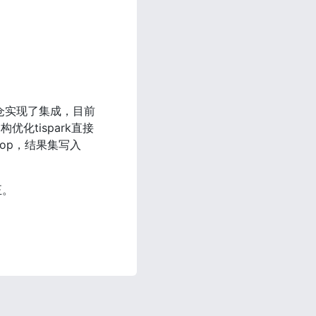
化tispark直接
doop，结果集写入
正。