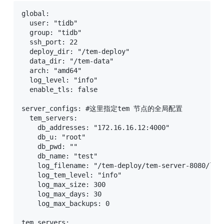
global:

  user: "tidb"

  group: "tidb"

  ssh_port: 22

  deploy_dir: "/tem-deploy"

  data_dir: "/tem-data"

  arch: "amd64"

  log_level: "info"

  enable_tls: false

server_configs: #这里指定tem 节点的全局配置

  tem_servers:

    db_addresses: "172.16.16.12:4000"

    db_u: "root"

    db_pwd: ""

    db_name: "test"

    log_filename: "/tem-deploy/tem-server-8080/log/
    log_tem_level: "info"

    log_max_size: 300

    log_max_days: 30

    log_max_backups: 0

tem_servers:
