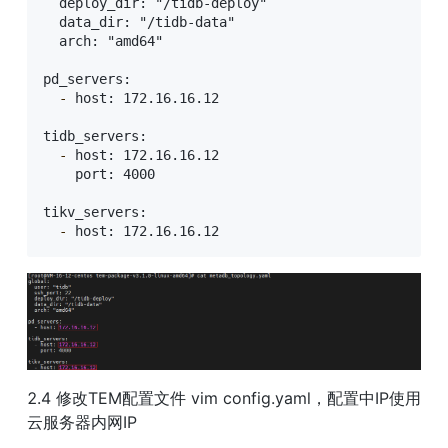
  deploy_dir: "/tidb-deploy"

  data_dir: "/tidb-data"

  arch: "amd64"

pd_servers:

-
 host: 172.16.16.12

tidb_servers:

-
 host: 172.16.16.12

    port: 4000

tikv_servers:

-
 host: 172.16.16.12
2.4 修改TEM配置文件 vim config.yaml，配置中IP使用
云服务器内网IP