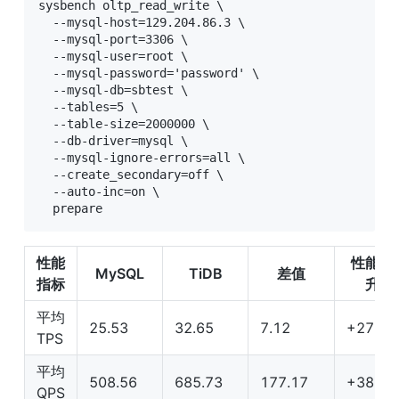
sysbench oltp_read_write \

  --mysql-host=129.204.86.3 \

  --mysql-port=3306 \

  --mysql-user=root \

  --mysql-password='password' \

  --mysql-db=sbtest \

  --tables=5 \

  --table-size=2000000 \

  --db-driver=mysql \

  --mysql-ignore-errors=all \

  --create_secondary=off \

  --auto-inc=on \

  prepare
性能
性能提
MySQL
TiDB
差值
指标
升
平均 
25.53
32.65
7.12
+27.9%
TPS
平均 
508.56
685.73
177.17
+38.4%
QPS