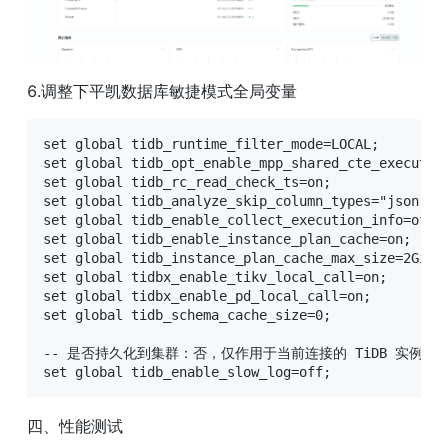
6.调整下平凯数据库敏捷模式全局变量
set global tidb_runtime_filter_mode=LOCAL;

set global tidb_opt_enable_mpp_shared_cte_execution
set global tidb_rc_read_check_ts=on;

set global tidb_analyze_skip_column_types="json,blo
set global tidb_enable_collect_execution_info=off;

set global tidb_enable_instance_plan_cache=on;

set global tidb_instance_plan_cache_max_size=2GiB;

set global tidbx_enable_tikv_local_call=on;

set global tidbx_enable_pd_local_call=on;

set global tidb_schema_cache_size=0;

-- 是否持久化到集群：否，仅作用于当前连接的 TiDB 实例

set global tidb_enable_slow_log=off;
四、性能测试