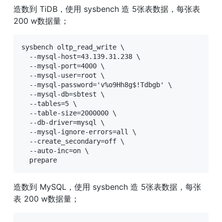
造数到 TiDB，使用 sysbench 造 5张表数据，每张表 
200 w数据量；
sysbench oltp_read_write \

  --mysql-host=43.139.31.238 \

  --mysql-port=4000 \

  --mysql-user=root \

  --mysql-password='v%o9Hh8g$!Tdbgb' \

  --mysql-db=sbtest \

  --tables=5 \

  --table-size=2000000 \

  --db-driver=mysql \

  --mysql-ignore-errors=all \

  --create_secondary=off \

  --auto-inc=on \

  prepare
造数到 MySQL，使用 sysbench 造 5张表数据，每张
表 200 w数据量；